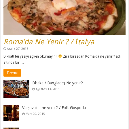
Roma’da Ne Yenir ? / İtalya
Aralık 27, 2015
Dikkat! bu yazıyı açken okumayın.!
Zira birazdan Roma’da ne yenir ? adı
altında bir …
Devamı
Dhaka / Bangladeş Ne yenir?
Ağustos 13, 2015
Varşova’da ne yenir? / Folk Gospoda
Mart 20, 2015