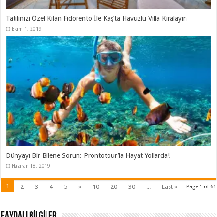
Tatilinizi Özel Kılan Fidorento İle Kaş’ta Havuzlu Villa Kiralayın
Ekim 1, 2019
Dünyayı Bir Bilene Sorun: Prontotour’la Hayat Yollarda!
Haziran 18, 2019
1
2
3
4
5
»
10
20
30
...
Last »
Page 1 of 61
FAYDALI BİLGİLER