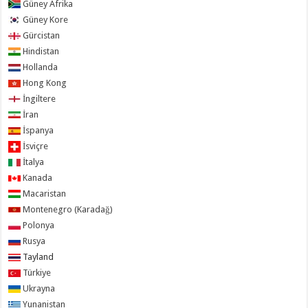
Güney Afrika
Güney Kore
Gürcistan
Hindistan
Hollanda
Hong Kong
İngiltere
İran
İspanya
İsviçre
İtalya
Kanada
Macaristan
Montenegro (Karadağ)
Polonya
Rusya
Tayland
Türkiye
Ukrayna
Yunanistan