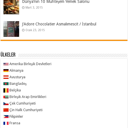
Dünya’nın 10 Muhteşem Yemek Salonu
Mart 3, 2015
J’Adore Chocolatier Asmalımescit / İstanbul
Ocak 23, 2015
ÜLKELER
Amerika Birleşik Devletleri
Almanya
Avusturya
Bangladeş
Belçika
Birleşik Arap Emirlikleri
Çek Cumhuriyeti
Çin Halk Cumhuriyeti
Filipinler
Fransa