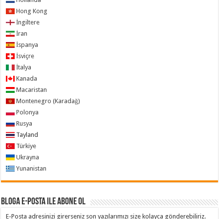
Hong Kong
İngiltere
İran
İspanya
İsviçre
İtalya
Kanada
Macaristan
Montenegro (Karadağ)
Polonya
Rusya
Tayland
Türkiye
Ukrayna
Yunanistan
Bloga e-posta ile abone ol
E-Posta adresinizi girerseniz son yazılarımızı size kolayca gönderebiliriz.