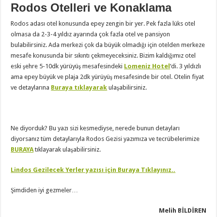
Rodos Otelleri ve Konaklama
Rodos adası otel konusunda epey zengin bir yer. Pek fazla lüks otel
olmasa da 2-3-4 yıldız ayarında çok fazla otel ve pansiyon
bulabilirsiniz. Ada merkezi çok da büyük olmadığı için otelden merkeze
mesafe konusunda bir sıkıntı çekmeyeceksiniz. Bizim kaldığımız otel
eski şehre 5-10dk yürüyüş mesafesindeki
Lomeniz Hotel
‘di. 3 yıldızlı
ama epey büyük ve plaja 2dk yürüyüş mesafesinde bir otel. Otelin fiyat
ve detaylarına
Buraya tıklayarak
ulaşabilirsiniz.
Ne diyorduk? Bu yazı sizi kesmediyse, nerede bunun detayları
diyorsanız tüm detaylarıyla Rodos Gezisi yazımıza ve tecrübelerimize
BURAYA
tıklayarak ulaşabilirsiniz.
Lindos Gezilecek Yerler yazısı için Buraya Tıklayınız..
Şimdiden iyi gezmeler…
Melih BİLDİREN