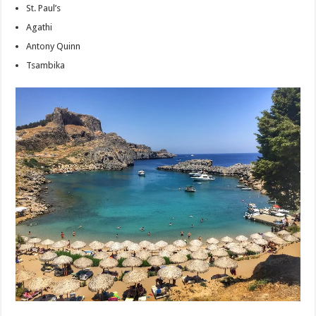
St. Paul’s
Agathi
Antony Quinn
Tsambika