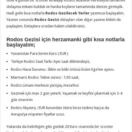
dolu 4 günde bir scooter kiralayıp Rodos adasının neredeyse tamamını
dolaşma imkanı bulduk ve harika koyların tamamında denize girmiştik.
Hadi gelin kısa notlarla
Rodos Gezilecek Yerler
yazımıza başlayalım.
Yazının sonunda
Rodos Gezisi
detayları olan diğer yazının linkini de
paylaştım. Detaylara oradan hakim olabilirsiniz.
Rodos Gezisi için herzamanki gibi kısa notlarla
başlayalım;
Yunanistan Para birimi Euro ( EUR )
Türkiye Rodos Saat farkı: Aynı saat dilimindeyiz,
Rodos Hava Durumu : İklim ve bitki örtüsü bizim Ege’nin aynısı.
Marmaris Rodos Tekne süresi : 1:30 saat,
Rodos Limanı merkeze yürüyüş mesafesi
Gezmek için max 2 gün yeterli. Yaşamak ve keyfini çıkarmak için 3-4
gün öneririm
Rodos Alışveriş : EUR kurundan ötürü biraz tadınız kaçsa da
Avrupa’ya nispeten fiyatlar ucuz.
Yukarıda da belirttiğim gibi günlük 20 Euro civarında bir scooter