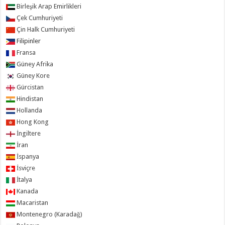
Birleşik Arap Emirlikleri
Çek Cumhuriyeti
Çin Halk Cumhuriyeti
Filipinler
Fransa
Güney Afrika
Güney Kore
Gürcistan
Hindistan
Hollanda
Hong Kong
İngiltere
İran
İspanya
İsviçre
İtalya
Kanada
Macaristan
Montenegro (Karadağ)