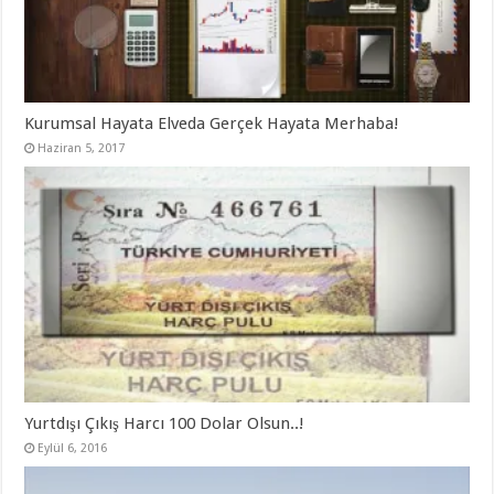
a
ç
ı
l
ı
r
)
Kurumsal Hayata Elveda Gerçek Hayata Merhaba!
Haziran 5, 2017
Yurtdışı Çıkış Harcı 100 Dolar Olsun..!
Eylül 6, 2016