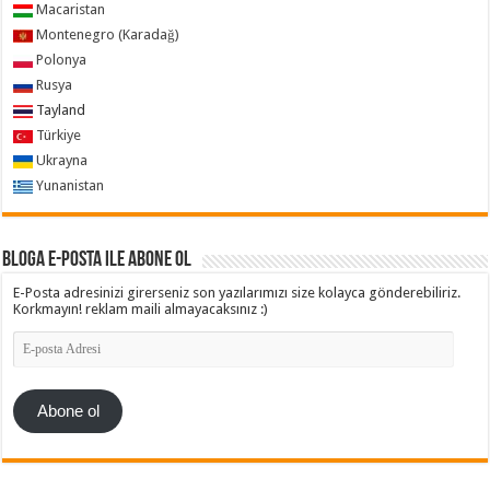
Macaristan
Montenegro (Karadağ)
Polonya
Rusya
Tayland
Türkiye
Ukrayna
Yunanistan
Bloga e-posta ile abone ol
E-Posta adresinizi girerseniz son yazılarımızı size kolayca gönderebiliriz.
Korkmayın! reklam maili almayacaksınız :)
E-
posta
Adresi
Abone ol