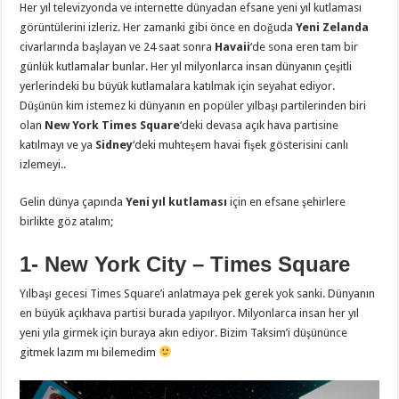
Her yıl televizyonda ve internette dünyadan efsane yeni yıl kutlaması
görüntülerini izleriz. Her zamanki gibi önce en doğuda
Yeni Zelanda
civarlarında başlayan ve 24 saat sonra
Havaii
‘de sona eren tam bir
günlük kutlamalar bunlar. Her yıl milyonlarca insan dünyanın çeşitli
yerlerindeki bu büyük kutlamalara katılmak için seyahat ediyor.
Düşünün kim istemez ki dünyanın en popüler yılbaşı partilerinden biri
olan
New York Times Square
‘deki devasa açık hava partisine
katılmayı ve ya
Sidney
‘deki muhteşem havai fişek gösterisini canlı
izlemeyi..
Gelin dünya çapında
Yeni yıl kutlaması
için en efsane şehirlere
birlikte göz atalım;
1- New York City – Times Square
Yılbaşı gecesi Times Square’i anlatmaya pek gerek yok sanki. Dünyanın
en büyük açıkhava partisi burada yapılıyor. Milyonlarca insan her yıl
yeni yıla girmek için buraya akın ediyor. Bizim Taksim’i düşününce
gitmek lazım mı bilemedim