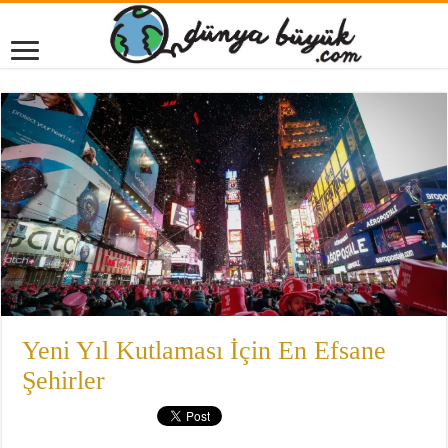
Yeni Yıl Kutlaması İçin En Efsane
Şehirler