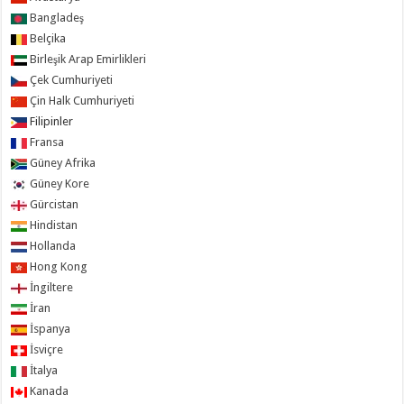
Bangladeş
Belçika
Birleşik Arap Emirlikleri
Çek Cumhuriyeti
Çin Halk Cumhuriyeti
Filipinler
Fransa
Güney Afrika
Güney Kore
Gürcistan
Hindistan
Hollanda
Hong Kong
İngiltere
İran
İspanya
İsviçre
İtalya
Kanada