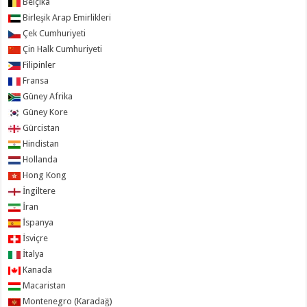
Belçika
Birleşik Arap Emirlikleri
Çek Cumhuriyeti
Çin Halk Cumhuriyeti
Filipinler
Fransa
Güney Afrika
Güney Kore
Gürcistan
Hindistan
Hollanda
Hong Kong
İngiltere
İran
İspanya
İsviçre
İtalya
Kanada
Macaristan
Montenegro (Karadağ)