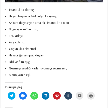
İstanbul’da domuş,
Hayatı boyunca Türkiye’yi dolaşmış,
Ankara’da yaşayan ama aklı İstanbul’da olan,
Bilgisayar mühendisi,
PhD adayı,
Az yazılımcı,
Çoğunlukla sistemci,
Havacılığa sempati duyan,
Dizi ve film aşığı,
Gezmeyi sevdiği kadar uyumayı sevmeyen,
Manolya’nın eşi..
Bunu paylaş:
T
F
W
L
P
T
A
Y
w
a
h
i
i
u
r
a
i
c
a
n
n
m
k
z
t
e
t
k
t
b
a
d
t
b
s
e
e
l
d
ı