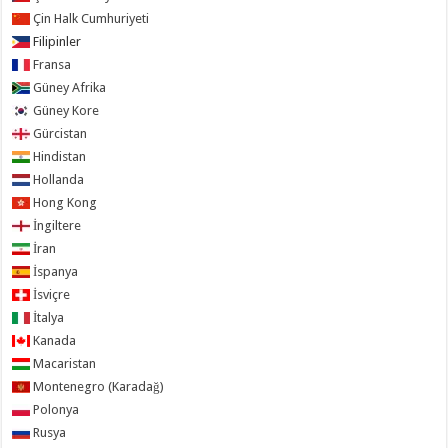
Çin Halk Cumhuriyeti
Filipinler
Fransa
Güney Afrika
Güney Kore
Gürcistan
Hindistan
Hollanda
Hong Kong
İngiltere
İran
İspanya
İsviçre
İtalya
Kanada
Macaristan
Montenegro (Karadağ)
Polonya
Rusya