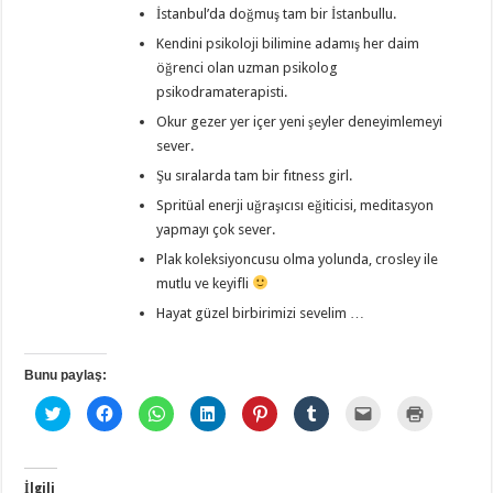
İstanbul’da doğmuş tam bir İstanbullu.
Kendini psikoloji bilimine adamış her daim
öğrenci olan uzman psikolog
psikodramaterapisti.
Okur gezer yer içer yeni şeyler deneyimlemeyi
sever.
Şu sıralarda tam bir fıtness girl.
Spritüal enerji uğraşıcısı eğiticisi, meditasyon
yapmayı çok sever.
Plak koleksiyoncusu olma yolunda, crosley ile
mutlu ve keyifli
Hayat güzel birbirimizi sevelim …
Bunu paylaş:
T
F
W
L
P
T
A
Y
w
a
h
i
i
u
r
a
i
c
a
n
n
m
k
z
t
e
t
k
t
b
a
d
t
b
s
e
e
l
d
ı
e
o
A
d
r
r
a
r
r
o
p
l
e
'
ş
m
İlgili