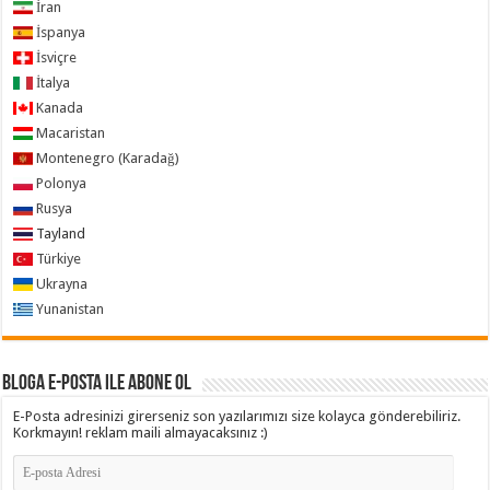
İran
İspanya
İsviçre
İtalya
Kanada
Macaristan
Montenegro (Karadağ)
Polonya
Rusya
Tayland
Türkiye
Ukrayna
Yunanistan
Bloga e-posta ile abone ol
E-Posta adresinizi girerseniz son yazılarımızı size kolayca gönderebiliriz.
Korkmayın! reklam maili almayacaksınız :)
E-
posta