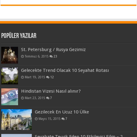
Popüler Yazılar
St. Petersburg / Rusya Gezimiz
Temmuz 6, 2015
23
Gelecekte Trend Olacak 10 Seyahat Rotası
Mart 19, 2015
12
Hindistan Vizesi Nasıl alınır?
Mart 23, 2015
7
Gezilecek En Ucuz 10 Ülke
Mayıs 15, 2015
7
Seyahate Teşvik Eden 10 Etkileyici Film – 2.