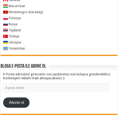
Macaristan
Montenegro (Karadağ)
Polonya
Rusya
Tayland
Türkiye
Ukrayna
Yunanistan
Bloga e-posta ile abone ol
E-Posta adresinizi girerseniz son yazılarımızı size kolayca gönderebiliriz.
Korkmayın! reklam maili almayacaksınız :)
E-
posta
Adresi
Abone ol