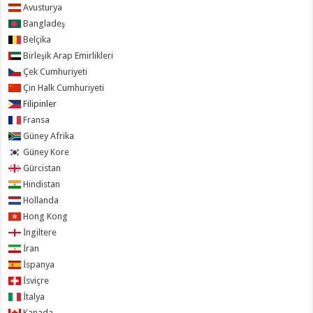
Avusturya
Bangladeş
Belçika
Birleşik Arap Emirlikleri
Çek Cumhuriyeti
Çin Halk Cumhuriyeti
Filipinler
Fransa
Güney Afrika
Güney Kore
Gürcistan
Hindistan
Hollanda
Hong Kong
İngiltere
İran
İspanya
İsviçre
İtalya
Kanada