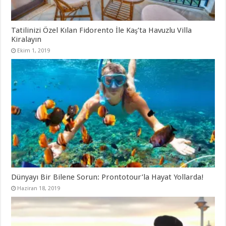
ı
r
)
Tatilinizi Özel Kılan Fidorento İle Kaş’ta Havuzlu Villa
Kiralayın
Ekim 1, 2019
Dünyayı Bir Bilene Sorun: Prontotour’la Hayat Yollarda!
Haziran 18, 2019