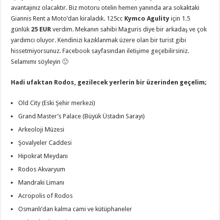
avantajınız olacaktır. Biz motoru otelin hemen yanında ara sokaktaki
Giannis Rent a Moto’dan kiraladık. 125cc
Kymco Agulity
için 1.5
günlük
25 EUR
verdim. Mekanın sahibi Maguris diye bir arkadaş ve çok
yardımcı oluyor. Kendinizi kazıklanmak üzere olan bir turist gibi
hissetmiyorsunuz. Facebook sayfasından iletişime geçebilirsiniz.
Selamımı söyleyin 🙂
Hadi ufaktan Rodos, gezilecek yerlerin bir üzerinden geçelim;
Old City (Eski Şehir merkezi)
Grand Master’s Palace (Büyük Üstadın Sarayı)
Arkeoloji Müzesi
Şovalyeler Caddesi
Hipokrat Meydanı
Rodos Akvaryum
Mandraki Limanı
Acropolis of Rodos
Osmanlı’dan kalma cami ve kütüphaneler