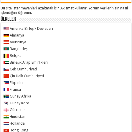
Bu site istenmeyenleri azaltmak için Akismet kullanır.
Yorum verilerinizin nasıl
işlendiğini öğrenin.
ÜLKELER
Amerika Birleşik Devletleri
Almanya
Avusturya
Bangladeş
Belçika
Birleşik Arap Emirlikleri
Çek Cumhuriyeti
Çin Halk Cumhuriyeti
Filipinler
Fransa
Güney Afrika
Güney Kore
Gürcistan
Hindistan
Hollanda
Hong Kong