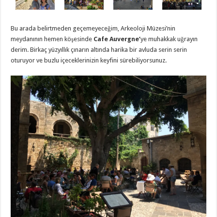
Bu arada belirtmeden geçemeyeceğim, Arkeoloji Müzesi’nin
meydanının hemen köşesinde
Cafe Auvergne’
ye muhakkak uğrayın
derim. Birkaç yüzyıllık çınarın altında harika bir avluda serin serin
oturuyor ve buzlu içeceklerinizin keyfini sürebiliyorsunuz.