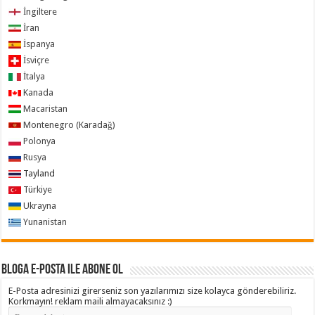
İngiltere
İran
İspanya
İsviçre
İtalya
Kanada
Macaristan
Montenegro (Karadağ)
Polonya
Rusya
Tayland
Türkiye
Ukrayna
Yunanistan
Bloga e-posta ile abone ol
E-Posta adresinizi girerseniz son yazılarımızı size kolayca gönderebiliriz.
Korkmayın! reklam maili almayacaksınız :)
E-