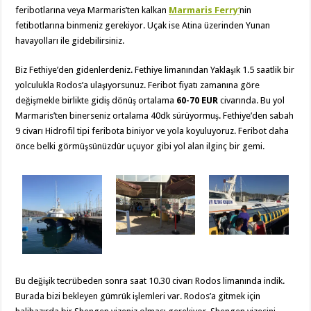
feribotlarına veya Marmaris’ten kalkan
Marmaris Ferry
‘
nin
fetibotlarına binmeniz gerekiyor. Uçak ise Atina üzerinden Yunan
havayolları ile gidebilirsiniz.
Biz Fethiye’den gidenlerdeniz. Fethiye limanından Yaklaşık 1.5 saatlik bir
yolculukla Rodos’a ulaşıyorsunuz. Feribot fiyatı zamanına göre
değişmekle birlikte gidiş dönüş ortalama
60-70 EUR
civarında. Bu yol
Marmaris’ten binerseniz ortalama 40dk sürüyormuş. Fethiye’den sabah
9 civarı Hidrofil tipi feribota biniyor ve yola koyuluyoruz. Feribot daha
önce belki görmüşsünüzdür uçuyor gibi yol alan ilginç bir gemi.
Bu değişik tecrübeden sonra saat 10.30 civarı Rodos limanında indik.
Burada bizi bekleyen gümrük işlemleri var. Rodos’a gitmek için