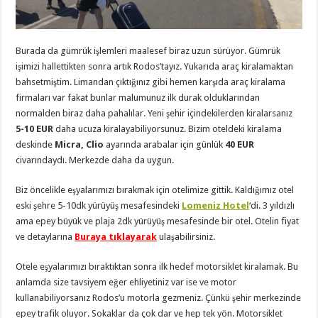
Burada da gümrük işlemleri maalesef biraz uzun sürüyor. Gümrük
işimizi hallettikten sonra artık Rodos’tayız. Yukarıda araç kiralamaktan
bahsetmiştim. Limandan çıktığınız gibi hemen karşıda araç kiralama
firmaları var fakat bunlar malumunuz ilk durak olduklarından
normalden biraz daha pahalılar. Yeni şehir içindekilerden kiralarsanız
5-10 EUR
daha ucuza kiralayabiliyorsunuz. Bizim oteldeki kiralama
deskinde
Micra, Clio
ayarında arabalar için günlük
40 EUR
civarındaydı. Merkezde daha da uygun.
Biz öncelikle eşyalarımızı bırakmak için otelimize gittik. Kaldığımız otel
eski şehre 5-10dk yürüyüş mesafesindeki
Lomeniz Hotel
‘di. 3 yıldızlı
ama epey büyük ve plaja 2dk yürüyüş mesafesinde bir otel. Otelin fiyat
ve detaylarına
Buraya tıklayarak
ulaşabilirsiniz.
Otele eşyalarımızı bıraktıktan sonra ilk hedef motorsiklet kiralamak. Bu
anlamda size tavsiyem eğer ehliyetiniz var ise ve motor
kullanabiliyorsanız Rodos’u motorla gezmeniz. Çünkü şehir merkezinde
epey trafik oluyor. Sokaklar da çok dar ve hep tek yön. Motorsiklet