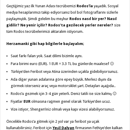
Geçtiğimiz yaz ilk Yunan Adası tecrübemizi
Rodos’la
yaşadık. Sosyal
medya hesaplarımızı takip ediyorsanız bol bol fotoğraflarını sizlerle
paylaşmıştık. Şimdi gelelim bu meşhur
Rodos nasıl bir yer? Nasıl
gidilir? Ne yenir içilir? Rodos’ta gezilecek yerler nereler?
size
tüm Rodos tecrübelerimizi aktaralım istiyorum.
Herzamanki gibi hap bilgilerle başlayalım;
Saat farkı falan yok. Saat dilimi bizimle aynı.
Para birimi euro (EUR). 1 EUR = 3.3 TL bu günlerde maalesef 🙁
Türkiye’den Feribot veya Atina üzerinden uçakla gidebiliyorsunuz.
Ada diğer yunan adalarına göre epey büyük. Merkez dışını da
görmek isterseniz araç veya motorsiklet şart. Detayları aşağıda..
Rodos’u gezmek için 3-4 gün yeterli. Deniz tatili ise size kalmış 🙂
Fiyatlar
EUR
olmasına rağmen genel olarak Türkiye’den ucuz.
Vize istiyor, Shengen’iniz olmalı veya kapı vizesi alabiliyorsunuz.
Öncelikle Rodos’a gitmek için 2 yol var ya feribot ya uçak
kullanabilirsiniz. Feribot için
Yeşil Dalyan
firmasının Fethiye’den kalkan