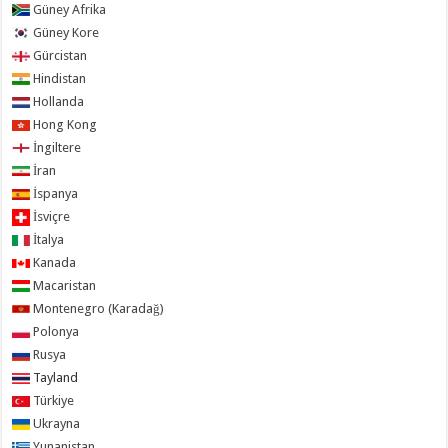
Güney Afrika
Güney Kore
Gürcistan
Hindistan
Hollanda
Hong Kong
İngiltere
İran
İspanya
İsviçre
İtalya
Kanada
Macaristan
Montenegro (Karadağ)
Polonya
Rusya
Tayland
Türkiye
Ukrayna
Yunanistan