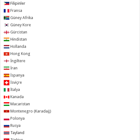
Filipinler
Fransa
Güney Afrika
Güney Kore
Gürcistan
Hindistan
Hollanda
Hong Kong
İngiltere
İran
İspanya
İsviçre
İtalya
Kanada
Macaristan
Montenegro (Karadağ)
Polonya
Rusya
Tayland
Türkiye