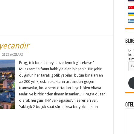
Blog
eyecandır
E-P
kol
,
GEZİ YAZILARI
alm
Prag, tek bir kelimeyle özetlemek gerekirse ‘’
E-
pos
Muazzam’’ sıfatını hakkıyla alan bir şehir. Bir şehir
Adr
düşünün her tarafı gotik yapılar, bütün binaları en
az 200 yıllık, eski sokakların arasından geçen
tramvaylar, koca şehri ortadan ikiye bölen Vltava
Nehri ve birbirinden ılıman insanlar… Prag’a düzenli
olarak hergün THY ve Pegasus’un seferleri var.
Ote
Yaklaşık 2 buçuk saat süren kısa bir yolculuktan