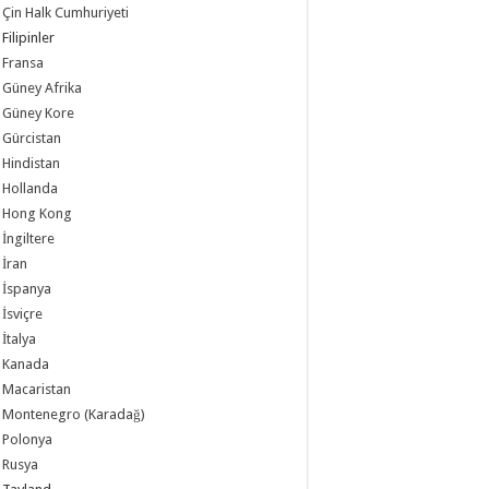
Çin Halk Cumhuriyeti
Filipinler
Fransa
Güney Afrika
Güney Kore
Gürcistan
Hindistan
Hollanda
Hong Kong
İngiltere
İran
İspanya
İsviçre
İtalya
Kanada
Macaristan
Montenegro (Karadağ)
Polonya
Rusya