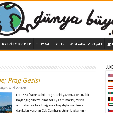
GEZİLECEK YERLER
FAYDALI BİLGİLER
SEYAHAT VE YAŞAM
ÜLK
e; Prag Gezisi
riyeti
,
GEZİ YAZILARI
Franz Kafka’nın şehri Prag Gezisi yazımıza onsuz bir
başlangıç elbette olmazdı. Eşsiz mimarisi, mistik
atmosferi ve tabi ki eğlence hayatıyla inanılmaz
dakikalar yaşatan Çek Cumhuriyeti’nin başkentinin