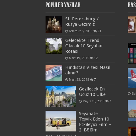
Popüler Yazılar
Ras
St. Petersburg /
Rusya Gezimiz
Temmuz 6, 2015
23
Gelecekte Trend
Olacak 10 Seyahat
Rotası
Mart 19, 2015
12
Hindistan Vizesi Nasıl
alınır?
Mart 23, 2015
7
Gezilecek En
Ucuz 10 Ülke
Ek
Mayıs 15, 2015
7
Seyahate
Teşvik Eden 10
Etkileyici Film –
2. Bölüm