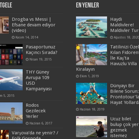
tgele
En Yeniler
Drogba vs Messi |
Haydi
Efsane devam ediyor
Maldivlere!
(video)
Maldivler Tur
Kasım 14, 2014
Ağustos 18, 202
Pasaportunuz
Tatilinizi Özel
Kaçıncı Sırada?
Kılan Fidoren
İle Kaş’ta
Nisan 19, 2015
Havuzlu Villa
Kiralayın
THY Güney
Ekim 1, 2019
Avrupa 109
USD
Dünyayı Bir
Kampanyası
Bilene Sorun:
im 5, 2015
Prontotour’l
Hayat Yollard
Rodos
Haziran 18, 2019
Gezilecek
Yerler
Ucuz bilet
Haziran 6, 2017
bulup çok yer
gezmek
Varşova’da ne yenir? /
istemez
Folk Gospoda