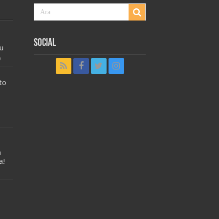
Social
u
0
to
a
a!