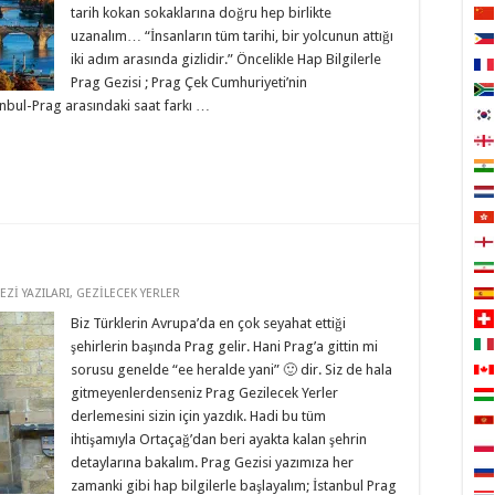
tarih kokan sokaklarına doğru hep birlikte
uzanalım… “İnsanların tüm tarihi, bir yolcunun attığı
iki adım arasında gizlidir.” Öncelikle Hap Bilgilerle
Prag Gezisi ; Prag Çek Cumhuriyeti’nin
nbul-Prag arasındaki saat farkı …
EZİ YAZILARI
,
GEZİLECEK YERLER
Biz Türklerin Avrupa’da en çok seyahat ettiği
şehirlerin başında Prag gelir. Hani Prag’a gittin mi
sorusu genelde “ee heralde yani” 🙂 dir. Siz de hala
gitmeyenlerdenseniz Prag Gezilecek Yerler
derlemesini sizin için yazdık. Hadi bu tüm
ihtişamıyla Ortaçağ’dan beri ayakta kalan şehrin
detaylarına bakalım. Prag Gezisi yazımıza her
zamanki gibi hap bilgilerle başlayalım; İstanbul Prag