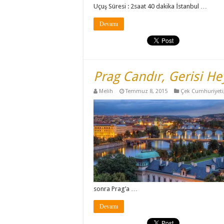
Uçuş Süresi : 2saat 40 dakika İstanbul …
Devamı
Prag Candır, Gerisi H
Melih
Temmuz 8, 2015
Çek Cumhuriyeti
sonra Prag’a …
Devamı