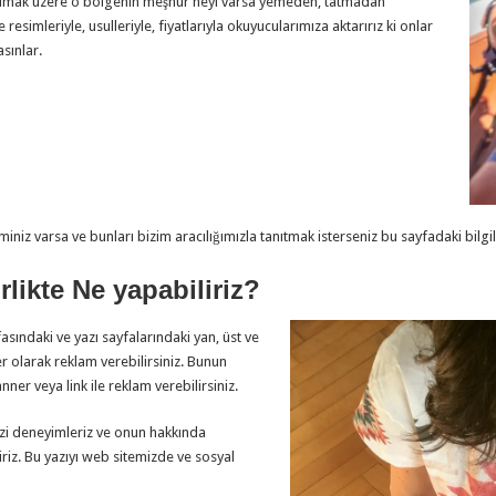
a olmak üzere o bölgenin meşhur neyi varsa yemeden, tatmadan
esimleriyle, usulleriyle, fiyatlarıyla okuyucularımıza aktarırız ki onlar
sınlar.
miniz varsa ve bunları bizim aracılığımızla tanıtmak isterseniz bu sayfadaki bilgi
irlikte Ne yapabiliriz?
sındaki ve yazı sayfalarındaki yan, üst ve
r olarak reklam verebilirsiniz. Bunun
er veya link ile reklam verebilirsiniz.
zi deneyimleriz ve onun hakkında
iriz. Bu yazıyı web sitemizde ve sosyal