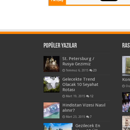
Popüler Yazılar
Ras
St. Petersburg /
Rusya Gezimiz
Temmuz 6, 2015
23
Gelecekte Trend
Kon
Olacak 10 Seyahat
Oc
Rotası
Mart 19, 2015
12
Hindistan Vizesi Nasıl
alınır?
Mart 23, 2015
7
Gezilecek En