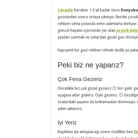
Cerenle
beraber 1.5 yıl kadar önce
Dunyabu
gezisinden sonra ortaya çıkmıştı. İleride çocu
rehberi olma yolunda emin adımlarla ilerliyor. 
güncel hayatın içerisinde yer alan
pratik bilg
yazıları sunmak ve onlardan güzel geri dönüşle
Kapsamlı bir gezi rehberi olmak dedik ya yuk
Peki biz ne yaparız?
Çok Fena Gezeriz
Öncelikle biz çok güzel gezeriz 🙂 Yeri gelir 
uçağına atlar gideriz. Öyle gezeriz. 🙂 Gezdiği
oralardaki yaşamı da koklamadan dönmeyiz. 
adım aktarırız.
İyi Yeriz
Başlıktan da anlaşılacağı üzere özellikle ben (
M