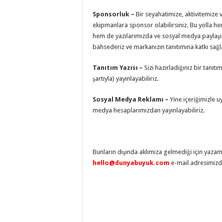
Sponsorluk –
Bir seyahatimize, aktivitemize
ekipmanlara sponsor olabilirsiniz. Bu yolla he
hem de yazılarımızda ve sosyal medya payla
bahsederiz ve markanızın tanıtımına katkı sağla
Tanıtım Yazısı –
Sizi hazırladığınız bir tanıtı
şartıyla) yayınlayabiliriz.
Sosyal Medya Reklamı –
Yine içeriğimizle u
medya hesaplarımızdan yayınlayabiliriz.
Bunların dışında aklımıza gelmediği için yaza
hello@dunyabuyuk.com
e-mail adresimizde