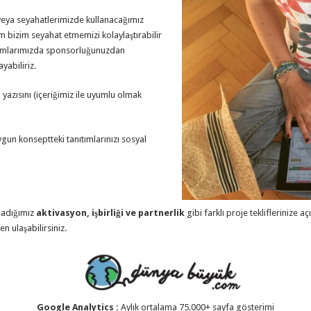
 veya seyahatlerimizde kullanacağımız
m bizim seyahat etmemizi kolaylaştırabilir
şımlarımızda sponsorluğunuzdan
yabiliriz.
m yazısını (içeriğimiz ile uyumlu olmak
ygun konseptteki tanıtımlarınızı sosyal
madığımız
aktivasyon, işbirliği ve partnerlik
gibi farklı proje tekliflerinize açı
n ulaşabilirsiniz.
Google Analytics :
Aylık ortalama 75.000+ sayfa gösterimi