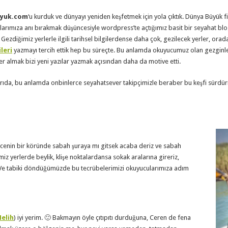
yuk.com
‘u kurduk ve
dünyayı yeniden keşfetmek için yola çıktık. Dünya Büyük fik
klarımıza anı bırakmak düşüncesiyle wordpress’te açtığımız basit bir seyahat blog
Gezdiğimiz yerlerle ilgili tarihsel bilgilerdense daha çok, gezilecek yerler, orad
ileri
yazmayı tercih ettik hep bu süreçte. Bu anlamda okuyucumuz olan gezginle
r almak bizi yeni yazılar yazmak açısından daha da motive etti.
arıda, bu anlamda onbinlerce seyahatsever takipçimizle beraber bu keşfi sürd
gecenin bir köründe sabah şuraya mı gitsek acaba deriz ve sabah
miz yerlerde beylik, klişe noktalardansa sokak aralarına gireriz,
Ve tabiki döndüğümüzde bu tecrübelerimizi okuyucularımıza adım
elih
) iyi yerim. 🙂 Bakmayın öyle çıtıpıtı durduğuna, Ceren de fena