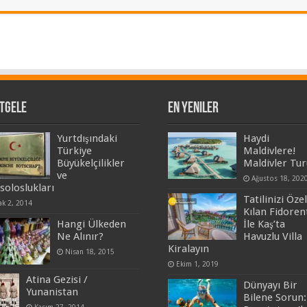
tgele
En Yeniler
Yurtdışındaki
Haydi
Türkiye
Maldivlere!
Büyükelçilikler
Maldivler Tur
ve
Ağustos 18, 202
soloslukları
Tatilinizi Özel
ak 2, 2014
Kılan Fidoren
Hangi Ülkeden
İle Kaş’ta
Ne Alınır?
Havuzlu Villa
Kiralayın
Nisan 18, 2015
Ekim 1, 2019
Atina Gezisi /
Dünyayı Bir
Yunanistan
Bilene Sorun: