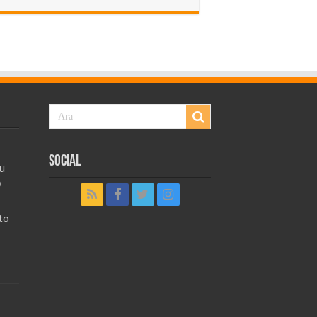
Social
u
0
to