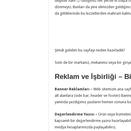
değildir hani 🙂 Gittiğimiz her yerde et başt
dönmeyiz. Bunları da yine elimizden geldiğince r
da gittiklerinde bu lezzetlerden mahrum kalma
Şimdi gelelim bu sayfayı neden hazırladık?
Sizin de bir markanız, mekanınız veya bir girişi
Reklam ve İşbirliği – B
Banner Reklamları –
Web sitemizin ana sayfa
alt alanlara (side bar, header ve footer) Banne
yanında yazdığımız yazıların hemen sonuna bann
Değerlendirme Yazısı –
Ürün veya hizmetini
kapsamlı bir değerlendirme yazısı hazırlayabil
medya hesaplarımızda paylaşabiliriz.