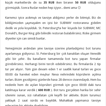
küçük marketlerde de su
35 RUB
iken biranın
50 RUB
olduğunu
görmüştük. Sonra Ruslar neden hep içiyor.. demi ama 🙂
Karnımız iyice acıkmıştı ve tavsiye aldığımız yerler de bitmişti. Biz de
bildiğimizden şaşmayalım en iyisi bir SUBWAY restoranına gidelim
dedik ve yola koyulduk. St. Petersburg’ta her köşede bir SUBWAY, MC
Donald’s, Burger King gibi bilindik restoran bulabilirsiniz. Riske girmem
diyenler için can simidi bunlar.
Yemeğimizin ardından yine tavsiye üzerine planladığımız bot turunu
ayarlamaya gidiyoruz. St. Petersburg bir çok kanaldan oluşan Venedik
gibi bir şehir. Bu kanalların tamamında bot turu yapan firmalar
görebilirsiniz. Herhangi birini tercih edebilirsiniz. Bu firmalarda 2 tip
tur yer alıyor. Tüm gün devam eden 1 er saatlik kanal turları ve gece
00:00 da hareket eden meşhur Neva nehrindeki köprülerin açılma
turları. Bizim gezdiğimiz günlerde hava 28 derece civarındaydı. Hem bu
nedenle hem de açılan köprüleri görmek için gece 00:00 daki tura
katılmaya karar verdik (
600 RUB
). Bot turu gerçekten harika bir sehir
izlenimi sunan, sizi rahatlatan çok keyifli bir aktivite. Bizim turumuz
yaklaşık 2 saat sürdü ve bayıldık. Muhakkak yapmanızı tavsiye
edeceğim bir aktivite diyebilirim.