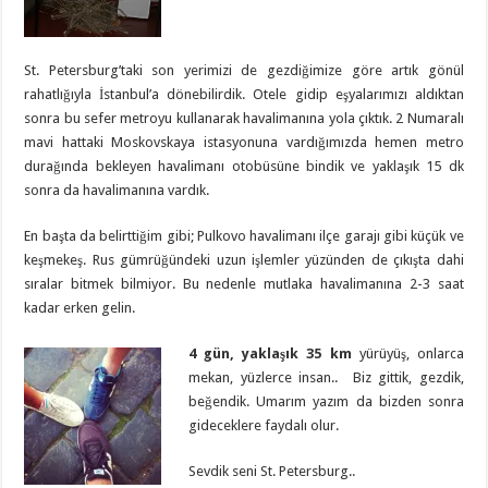
St. Petersburg’taki son yerimizi de gezdiğimize göre artık gönül
rahatlığıyla İstanbul’a dönebilirdik. Otele gidip eşyalarımızı aldıktan
sonra bu sefer metroyu kullanarak havalimanına yola çıktık. 2 Numaralı
mavi hattaki Moskovskaya istasyonuna vardığımızda hemen metro
durağında bekleyen havalimanı otobüsüne bindik ve yaklaşık 15 dk
sonra da havalimanına vardık.
En başta da belirttiğim gibi; Pulkovo havalimanı ilçe garajı gibi küçük ve
keşmekeş. Rus gümrüğündeki uzun işlemler yüzünden de çıkışta dahi
sıralar bitmek bilmiyor. Bu nedenle mutlaka havalimanına 2-3 saat
kadar erken gelin.
4 gün, yaklaşık 35 km
yürüyüş, onlarca
mekan, yüzlerce insan.. Biz gittik, gezdik,
beğendik. Umarım yazım da bizden sonra
gideceklere faydalı olur.
Sevdik seni St. Petersburg..