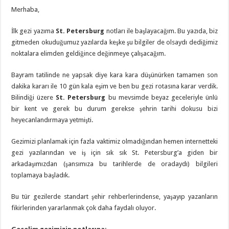
Merhaba,
İlk gezi yazıma
St. Petersburg
notları ile başlayacağım. Bu yazıda, biz
gitmeden okuduğumuz yazılarda keşke şu bilgiler de olsaydı dediğimiz
noktalara elimden geldiğince değinmeye çalışacağım.
Bayram tatilinde ne yapsak diye kara kara düşünürken tamamen son
dakika kararı ile 10 gün kala eşim ve ben bu gezi rotasına karar verdik.
Bilindiği üzere
St. Petersburg
bu mevsimde beyaz geceleriyle ünlü
bir kent ve gerek bu durum gerekse şehrin tarihi dokusu bizi
heyecanlandırmaya yetmişti.
Gezimizi planlamak için fazla vaktimiz olmadığından hemen internetteki
gezi yazılarından ve iş için sık sık St. Petersburg’a giden bir
arkadaşımızdan (şansımıza bu tarihlerde de oradaydı) bilgileri
toplamaya başladık.
Bu tür gezilerde standart şehir rehberlerindense, yaşayıp yazanların
fikirlerinden yararlanmak çok daha faydalı oluyor.