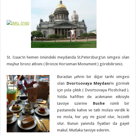
St. Isaac’ın hemen önündeki meydanda St.Petersburg’un simgesi olan
meşhur bronz atlısını ( Bronze Horseman Monument ) görebilirsiniz.
Buradan şehrin bir diğer tarihi simgesi
olan
Dvortsovaya Meydanı
’nı görmek
için yola çıktık ( Dvortsovaya Ploshchad ).
Yolda hafiften de acıkmanın etkisiyle
tavsiye üzerine
Bushe
isimli bir
pastanede kahve ve tatlı molası verdik ki
ne mola, her şey mi güzel olur, lezzetli
olur. Bunun yanında fiyatları da gayet
makul. Mutlaka tavsiye ederim.