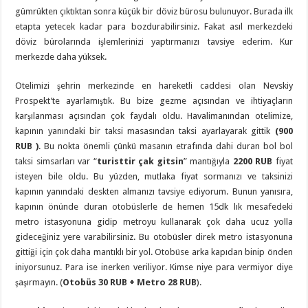
gümrükten çıktıktan sonra küçük bir döviz bürosu bulunuyor. Burada ilk
etapta yetecek kadar para bozdurabilirsiniz. Fakat asıl merkezdeki
döviz bürolarında işlemlerinizi yaptırmanızı tavsiye ederim. Kur
merkezde daha yüksek.
Otelimizi şehrin merkezinde en hareketli caddesi olan Nevskiy
Prospekt’te ayarlamıştık. Bu bize gezme açısından ve ihtiyaçların
karşılanması açısından çok faydalı oldu. Havalimanından otelimize,
kapının yanındaki bir taksi masasından taksi ayarlayarak gittik
(900
RUB )
. Bu nokta önemli çünkü masanın etrafında dahi duran bol bol
taksi simsarları var “
turisttir çak gitsin
” mantığıyla
2200 RUB
fiyat
isteyen bile oldu. Bu yüzden, mutlaka fiyat sormanızı ve taksinizi
kapının yanındaki deskten almanızı tavsiye ediyorum. Bunun yanısıra,
kapının önünde duran otobüslerle de hemen 15dk lık mesafedeki
metro istasyonuna gidip metroyu kullanarak çok daha ucuz yolla
gideceğiniz yere varabilirsiniz. Bu otobüsler direk metro istasyonuna
gittiği için çok daha mantıklı bir yol. Otobüse arka kapıdan binip önden
iniyorsunuz. Para ise inerken veriliyor. Kimse niye para vermiyor diye
şaşırmayın. (
Otobüs 30 RUB + Metro 28 RUB
).