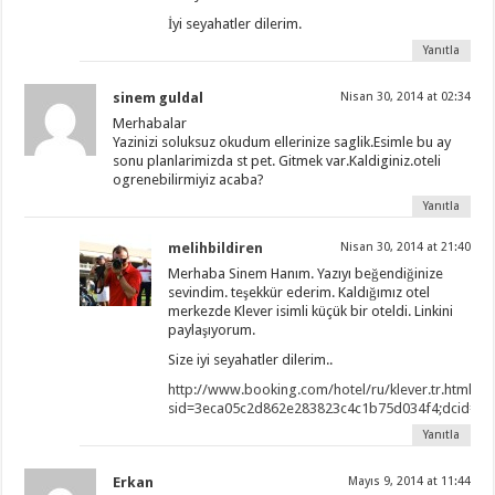
İyi seyahatler dilerim.
Yanıtla
sinem guldal
Nisan 30, 2014 at 02:34
Merhabalar
Yazinizi soluksuz okudum ellerinize saglik.Esimle bu ay
sonu planlarimizda st pet. Gitmek var.Kaldiginiz.oteli
ogrenebilirmiyiz acaba?
Yanıtla
melihbildiren
Nisan 30, 2014 at 21:40
Merhaba Sinem Hanım. Yazıyı beğendiğinize
sevindim. teşekkür ederim. Kaldığımız otel
merkezde Klever isimli küçük bir oteldi. Linkini
paylaşıyorum.
Size iyi seyahatler dilerim..
http://www.booking.com/hotel/ru/klever.tr.html?
sid=3eca05c2d862e283823c4c1b75d034f4;dcid=2
Yanıtla
Erkan
Mayıs 9, 2014 at 11:44