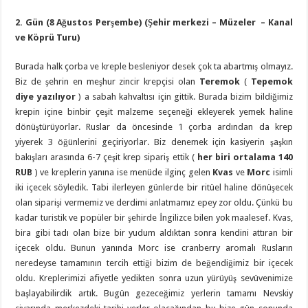
2.
Gün (8 Ağustos Perşembe) (Şehir merkezi – Müzeler – Kanal
ve Köprü Turu)
Burada halk çorba ve kreple besleniyor desek çok ta abartmış olmayız.
Biz de şehrin en meşhur zincir krepçisi olan
Teremok
(
Tepemok
diye yazılıyor
) a sabah kahvaltısı için gittik. Burada bizim bildiğimiz
krepin içine binbir çeşit malzeme seçeneği ekleyerek yemek haline
dönüştürüyorlar. Ruslar da öncesinde 1 çorba ardından da krep
yiyerek 3 öğünlerini geçiriyorlar. Biz denemek için kasiyerin şaşkın
bakışları arasında 6-7 çeşit krep sipariş ettik (
her biri ortalama 140
RUB
) ve kreplerin yanına ise menüde ilginç gelen
Kvas
ve
Morc
isimli
iki içecek söyledik. Tabi ilerleyen günlerde bir ritüel haline dönüşecek
olan siparişi vermemiz ve derdimi anlatmamız epey zor oldu. Çünkü bu
kadar turistik ve popüler bir şehirde İngilizce bilen yok maalesef. Kvas,
bira gibi tadı olan bize bir yudum aldıktan sonra kendini attıran bir
içecek oldu. Bunun yanında Morc ise cranberry aromalı Rusların
neredeyse tamamının tercih ettiği bizim de beğendiğimiz bir içecek
oldu. Kreplerimizi afiyetle yedikten sonra uzun yürüyüş sevüvenimize
başlayabilirdik artık. Bugün gezeceğimiz yerlerin tamamı Nevskiy