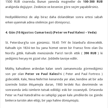
1500 RUB civarında. Bunun yanında magnetler de
100-300 RUB
aralığında değişiyor. Zevkinize ve kesenize göre seçim yapabilirsiniz.
Hediyeliklerimizi de alıp biraz daha dolandıktan sonra ertesi sabah
erken uyanmak adına otelimize geri dönüyoruz.
4.
Gün (10 Ağustos Cumartesi) (Peter ve Paul Kalesi – Veda)
St. Petersburg’ta son günümüz. 18:45 THY ile İstanbul’a dönecektik.
Kahvaltı için 1834 ten bu yana hizmet veren bir Fransız fırını olan Du
Nord’a gittik. Kahvaltı menüsünde Paris’i tercih ettik (
390 RUB
) ki
yediğimiz herşey mi güzel olur. Şiddetle tavsiye edilir.
Müthiş kahvaltının ardından kalan sınırlı zamanımızda görmediğimiz
son yer olan
Peter ve Paul Kalesi’
ni ( Peter and Paul Fortress )
gidecektik. Kale, Neva Nehri’nin kenarında yer alan, kendine ait bir ada
üzerinde bütün ihtişamıyla duran, 1900 lerdeki Rus devriminde ve
sonrasında ünlü isimlerin tutsak edildiği eski bir cezaeviydi. Ortasında
Peter ve Paul Katedrali’ne ev sahipliği yapan kale şimdilerde ise günde
binlerce turistin akın ettiği, bir yapı haline dönüşmüştü.