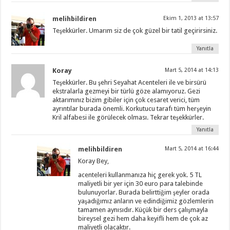
melihbildiren
Ekim 1, 2013 at 13:57
Teşekkürler. Umarım siz de çok güzel bir tatil geçirirsiniz.
Yanıtla
Koray
Mart 5, 2014 at 14:13
Teşekkürler. Bu şehri Seyahat Acenteleri ile ve birsürü
ekstralarla gezmeyi bir türlü göze alamıyoruz. Gezi
aktarımınız bizim gibiler için çok cesaret verici, tüm
ayrıntılar burada önemli. Korkutucu tarafı tüm herşeyin
Kril alfabesi ile görülecek olması. Tekrar teşekkürler.
Yanıtla
melihbildiren
Mart 5, 2014 at 16:44
Koray Bey,
acenteleri kullanmanıza hiç gerek yok. 5 TL
maliyetli bir yer için 30 euro para talebinde
bulunuyorlar. Burada belirttiğim şeyler orada
yaşadığımız anların ve edindiğimiz gözlemlerin
tamamen aynısıdır. Küçük bir ders çalışmayla
bireysel gezi hem daha keyifli hem de çok az
maliyetli olacaktır.