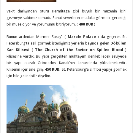
Vakit darlığından ötürü Hermitage gibi büyük bir müzenin içini
gezmeye vaktimiz olmadı. Sanat severlerin mutlaka görmesi gerektiği
bir müze diyor ve yorumumu bitiriyorum. (
400 RUB
)
Bunun ardından Mermer Saray’ı (
Marble Palace
) da geçerek St.
Petersburg’ta asıl görmek istediğimiz yerlerin başında gelen
Dökülen
Kan Kilisesi
(
The Church of the Savior on Spilled Blood
)
kilisesine vardık. Bu yapı gerçekten muhteşem denilebilecek seviyede
bir yapı olarak Griboedov Kanalı’nın kenardında yükselmektedir.
Kilisenin içerisine giriş
450 RUB.
St. Petersburg’a sırf bu yapıyı görmek
için bile gelinebilir diyelim.