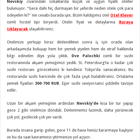
Nevskiy
civarındaki sokaklarda küçük ve uygun fiyatlı oteller
bulunuyor. “Gece dahi hiç durmayan bir şehirde neden otele çok para
ödeyelim ki?” nin cevabı burada işte. Bizim kaldığımız otel
Otel Klever
isimli hostel tipi biryerdi. Otelin fiyat ve detaylarına
Buraya
tıklayarak
ulaşabilirsiniz.
Otelimize yerleşip biraz dinlendikten sonra iş için orada olan
arkadaşımızla buluşup hem bir yemek yiyelim hem de etraf hakkında
bilgi edinelim diye yola çıktık.
Dve Palochki
isimli bir sushi
restoranında akşam yemeğimizi yedik. St. Petersburg’ta o kadar çok
sushi restoranı göreceksiniz ki kendinizi Tokyo’da sanacaksınız. Bu
restoranda sushi haricinde de çok fazla çeşit bulabilirsiniz. Ortalama
yemek fiyatları
300-700 RUB
. Eğer sushi seviyorsanız şiddetle tavsiye
edilir.
Uzun bir akşam yemeğinin ardından
Nevskiy’de
kısa bir tur yapıp
gece 2 gibi otelimize döndük. Dinlenmemiz lazımdı, daha yürünecek
çok yol, gezilecek çok yer vardı.
Burada insana garip gelen, gece 11 de hava henüz kararmaya başlıyor
ve bu da saat kavramınızı yitirmenize yol açıyor.