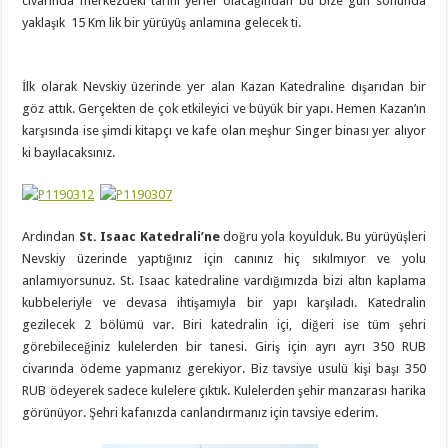
civarında merkezdeki tarihi yerler olacağından bu bize gün sonunda
yaklaşık 15 Km lik bir yürüyüş anlamına gelecek ti.
İlk olarak Nevskiy üzerinde yer alan Kazan Katedraline dışarıdan bir
göz attık. Gerçekten de çok etkileyici ve büyük bir yapı. Hemen Kazan’ın
karşısında ise şimdi kitapçı ve kafe olan meşhur Singer binası yer alıyor
ki bayılacaksınız.
Ardından
St. Isaac Katedrali’ne
doğru yola koyulduk. Bu yürüyüşleri
Nevskiy üzerinde yaptığınız için canınız hiç sıkılmıyor ve yolu
anlamıyorsunuz. St. Isaac katedraline vardığımızda bizi altın kaplama
kubbeleriyle ve devasa ihtişamıyla bir yapı karşıladı. Katedralin
gezilecek 2 bölümü var. Biri katedralin içi, diğeri ise tüm şehri
görebileceğiniz kulelerden bir tanesi. Giriş için ayrı ayrı 350 RUB
civarında ödeme yapmanız gerekiyor. Biz tavsiye usulü kişi başı 350
RUB ödeyerek sadece kulelere çıktık. Kulelerden şehir manzarası harika
görünüyor. Şehri kafanızda canlandırmanız için tavsiye ederim.