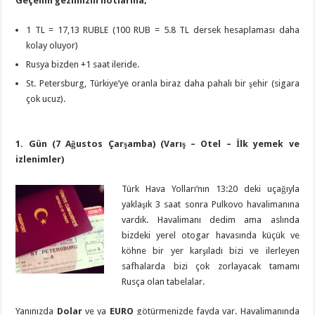
Geçelim gezimizin notlarına;
1 TL = 17,13 RUBLE (100 RUB = 5.8 TL dersek hesaplaması daha
kolay oluyor)
Rusya bizden +1 saat ileride.
St. Petersburg, Türkiye’ye oranla biraz daha pahalı bir şehir (sigara
çok ucuz).
1.
Gün (7 Ağustos Çarşamba) (Varış – Otel – İlk yemek ve
izlenimler)
Türk Hava Yolları’nın 13:20 deki uçağıyla
yaklaşık 3 saat sonra Pulkovo havalimanına
vardık. Havalimanı dedim ama aslında
bizdeki yerel otogar havasında küçük ve
köhne bir yer karşıladı bizi ve ilerleyen
safhalarda bizi çok zorlayacak tamamı
Rusça olan tabelalar.
Yanınızda
Dolar
ve ya
EURO
götürmenizde fayda var. Havalimanında