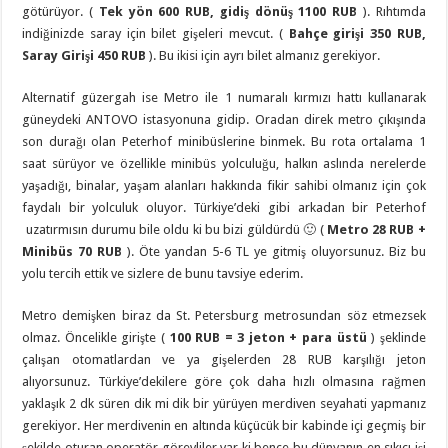
götürüyor. (
Tek yön 600 RUB, gidiş dönüş 1100 RUB
). Rıhtımda
indiğinizde saray için bilet gişeleri mevcut. (
Bahçe girişi 350 RUB,
Saray Girişi 450 RUB
). Bu ikisi için ayrı bilet almanız gerekiyor.
Alternatif güzergah ise Metro ile 1 numaralı kırmızı hattı kullanarak
güneydeki ANTOVO istasyonuna gidip. Oradan direk metro çıkışında
son durağı olan Peterhof minibüslerine binmek. Bu rota ortalama 1
saat sürüyor ve özellikle minibüs yolculuğu, halkın aslında nerelerde
yaşadığı, binalar, yaşam alanları hakkında fikir sahibi olmanız için çok
faydalı bir yolculuk oluyor. Türkiye’deki gibi arkadan bir Peterhof
uzatırmısın durumu bile oldu ki bu bizi güldürdü 🙂 (
Metro 28 RUB +
Minibüs 70 RUB
). Öte yandan 5-6 TL ye gitmiş oluyorsunuz. Biz bu
yolu tercih ettik ve sizlere de bunu tavsiye ederim.
Metro demişken biraz da St. Petersburg metrosundan söz etmezsek
olmaz. Öncelikle girişte (
100 RUB = 3 jeton + para üstü
) şeklinde
çalışan otomatlardan ve ya gişelerden 28 RUB karşılığı jeton
alıyorsunuz. Türkiye’dekilere göre çok daha hızlı olmasına rağmen
yaklaşık 2 dk süren dik mi dik bir yürüyen merdiven seyahati yapmanız
gerekiyor. Her merdivenin en altında küçücük bir kabinde içi geçmiş bir
şekilde oturan operatör görevliler var ki bence bu dünyanın en sıkıcı işi