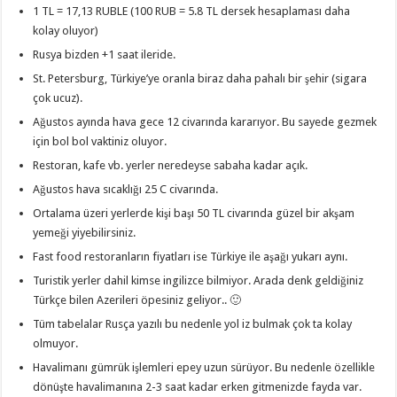
1 TL = 17,13 RUBLE (100 RUB = 5.8 TL dersek hesaplaması daha
kolay oluyor)
Rusya bizden +1 saat ileride.
St. Petersburg, Türkiye’ye oranla biraz daha pahalı bir şehir (sigara
çok ucuz).
Ağustos ayında hava gece 12 civarında kararıyor. Bu sayede gezmek
için bol bol vaktiniz oluyor.
Restoran, kafe vb. yerler neredeyse sabaha kadar açık.
Ağustos hava sıcaklığı 25 C civarında.
Ortalama üzeri yerlerde kişi başı 50 TL civarında güzel bir akşam
yemeği yiyebilirsiniz.
Fast food restoranların fiyatları ise Türkiye ile aşağı yukarı aynı.
Turistik yerler dahil kimse ingilizce bilmiyor. Arada denk geldiğiniz
Türkçe bilen Azerileri öpesiniz geliyor.. 🙂
Tüm tabelalar Rusça yazılı bu nedenle yol iz bulmak çok ta kolay
olmuyor.
Havalimanı gümrük işlemleri epey uzun sürüyor. Bu nedenle özellikle
dönüşte havalimanına 2-3 saat kadar erken gitmenizde fayda var.