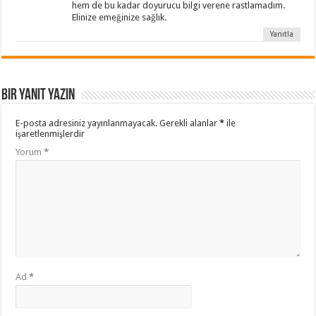
hem de bu kadar doyurucu bilgi verene rastlamadım.
Elinize emeğinize sağlık.
Yanıtla
Bir yanıt yazın
E-posta adresiniz yayınlanmayacak.
Gerekli alanlar
*
ile
işaretlenmişlerdir
Yorum
*
Ad
*