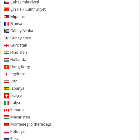
Çek Cumhuriyeti
Çin Halk Cumhuriyeti
Filipinler
Fransa
Güney Afrika
Güney Kore
Gürcistan
Hindistan
Hollanda
Hong Kong
İngiltere
İran
İspanya
İsviçre
İtalya
Kanada
Macaristan
Montenegro (Karadağ)
Polonya
Rusya