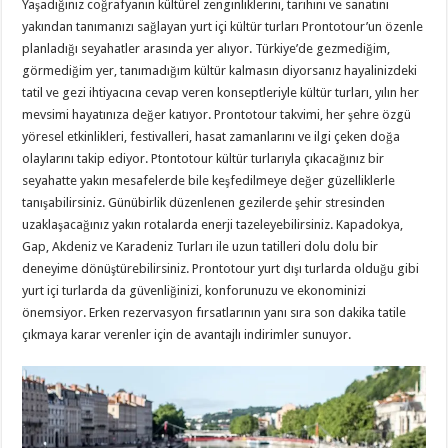
Yaşadığınız coğrafyanın kültürel zenginliklerini, tarihini ve sanatını
yakından tanımanızı sağlayan yurt içi kültür turları Prontotour’un özenle
planladığı seyahatler arasında yer alıyor. Türkiye’de gezmediğim,
görmediğim yer, tanımadığım kültür kalmasın diyorsanız hayalinizdeki
tatil ve gezi ihtiyacına cevap veren konseptleriyle kültür turları, yılın her
mevsimi hayatınıza değer katıyor. Prontotour takvimi, her şehre özgü
yöresel etkinlikleri, festivalleri, hasat zamanlarını ve ilgi çeken doğa
olaylarını takip ediyor. Ptontotour kültür turlarıyla çıkacağınız bir
seyahatte yakın mesafelerde bile keşfedilmeye değer güzelliklerle
tanışabilirsiniz. Günübirlik düzenlenen gezilerde şehir stresinden
uzaklaşacağınız yakın rotalarda enerji tazeleyebilirsiniz. Kapadokya,
Gap, Akdeniz ve Karadeniz Turları ile uzun tatilleri dolu dolu bir
deneyime dönüştürebilirsiniz. Prontotour yurt dışı turlarda olduğu gibi
yurt içi turlarda da güvenliğinizi, konforunuzu ve ekonominizi
önemsiyor. Erken rezervasyon fırsatlarının yanı sıra son dakika tatile
çıkmaya karar verenler için de avantajlı indirimler sunuyor.