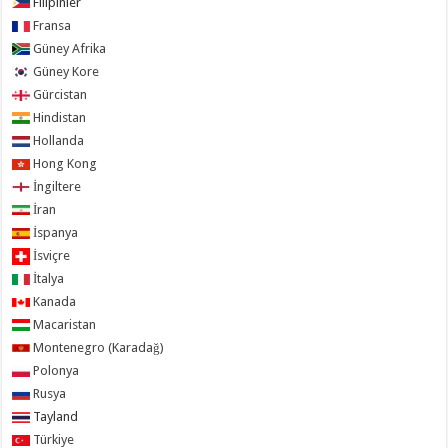
Filipinler
Fransa
Güney Afrika
Güney Kore
Gürcistan
Hindistan
Hollanda
Hong Kong
İngiltere
İran
İspanya
İsviçre
İtalya
Kanada
Macaristan
Montenegro (Karadağ)
Polonya
Rusya
Tayland
Türkiye