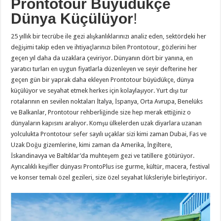
Prontotour Büyüdükçe
Dünya Küçülüyor
!
25 yıllık bir tecrübe ile gezi alışkanlıklarınızı analiz eden, sektördeki her
değişimi takip eden ve ihtiyaçlarınızı bilen Prontotour, gözlerini her
geçen yıl daha da uzaklara çeviriyor. Dünyanın dört bir yanına, en
yaratıcı turları en uygun fiyatlarla düzenleyen ve seyir defterine her
geçen gün bir yaprak daha ekleyen Prontotour büyüdükçe, dünya
küçülüyor ve seyahat etmek herkes için kolaylaşıyor. Yurt dışı tur
rotalarının en sevilen noktaları İtalya, İspanya, Orta Avrupa, Benelüks
ve Balkanlar, Prontotour rehberliğinde size hep merak ettiğiniz o
dünyaların kapısını aralıyor. Komşu ülkelerden uzak diyarlara uzanan
yolculukta Prontotour sefer sayılı uçaklar sizi kimi zaman Dubai, Fas ve
Uzak Doğu gizemlerine, kimi zaman da Amerika, İngiltere,
İskandinavya ve Baltıklar’da muhteşem gezi ve tatillere götürüyor.
Ayrıcalıklı keşifler dünyası ProntoPlus ise gurme, kültür, macera, festival
ve konser temalı özel gezileri, size özel seyahat lüksleriyle birleştiriyor.