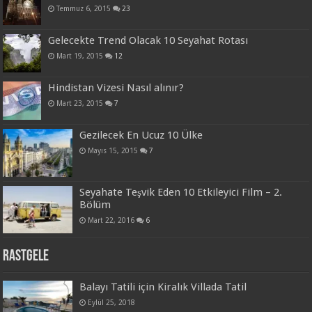
Temmuz 6, 2015
23
Gelecekte Trend Olacak 10 Seyahat Rotası
Mart 19, 2015
12
Hindistan Vizesi Nasıl alınır?
Mart 23, 2015
7
Gezilecek En Ucuz 10 Ülke
Mayıs 15, 2015
7
Seyahate Teşvik Eden 10 Etkileyici Film – 2.
Bölüm
Mart 22, 2016
6
Rastgele
Balayı Tatili için Kiralık Villada Tatil
Eylül 25, 2018