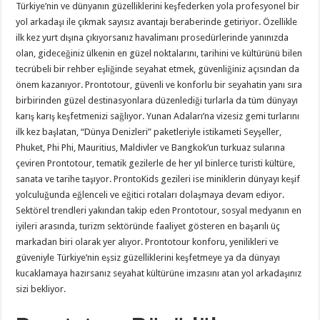
Türkiye’nin ve dünyanın güzelliklerini keşfederken yola profesyonel bir
yol arkadaşı ile çıkmak sayısız avantajı beraberinde getiriyor. Özellikle
ilk kez yurt dışına çıkıyorsanız havalimanı prosedürlerinde yanınızda
olan, gideceğiniz ülkenin en güzel noktalarını, tarihini ve kültürünü bilen
tecrübeli bir rehber eşliğinde seyahat etmek, güvenliğiniz açısından da
önem kazanıyor. Prontotour, güvenli ve konforlu bir seyahatin yanı sıra
birbirinden güzel destinasyonlara düzenlediği turlarla da tüm dünyayı
karış karış keşfetmenizi sağlıyor. Yunan Adaları’na vizesiz gemi turlarını
ilk kez başlatan, “Dünya Denizleri” paketleriyle istikameti Seyşeller,
Phuket, Phi Phi, Mauritius, Maldivler ve Bangkok’un turkuaz sularına
çeviren Prontotour, tematik gezilerle de her yıl binlerce turisti kültüre,
sanata ve tarihe taşıyor. ProntoKids gezileri ise miniklerin dünyayı keşif
yolculuğunda eğlenceli ve eğitici rotaları dolaşmaya devam ediyor.
Sektörel trendleri yakından takip eden Prontotour, sosyal medyanın en
iyileri arasında, turizm sektöründe faaliyet gösteren en başarılı üç
markadan biri olarak yer alıyor. Prontotour konforu, yenilikleri ve
güveniyle Türkiye’nin eşsiz güzelliklerini keşfetmeye ya da dünyayı
kucaklamaya hazırsanız seyahat kültürüne imzasını atan yol arkadaşınız
sizi bekliyor.