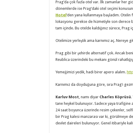
Prag’da çok fazla otel var. İlk zamanlar her gi
dönemlerde ise Prag’daki otel seçimi konusunu
Hotel
’den yana kullanmaya başladım. Otelin fi
lokasyonu gerekse de hizmetiyle son derece baş
tam içinde. Bu otelde kaldığınız sürece, Prag i
Otelimize yerleştik ama karnımız aç. Nereye gi
Prag gibi bir şehirde alternatif çok. Ancak ben
Reublica üzerindeki bu mekanı gönül rahatlığı
Yemeğimizi yedik, hadi birer apero alalım.
htt
Karnımız da doyduğuna göre, sıra Prag’ı gezm
Karluv Most
, namı diyar
Charles Köprüsü
.
tane heykel bulunuyor. Sadece yaya trafiğine açı
24 saat boyunca üzerinde resim çekenler, se
bir Prag kalesi manzarası var ki, görülmeye de
devlet daireleri bulunuyor. Genel itibariyle kali