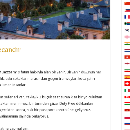
ecandır
Muazzam
’’ sıfatını hakkıyla alan bir şehir. Bir şehir düşünün her
ıllık, eski sokakların arasından geçen tramvaylar, koca şehri
n ılıman insanlar…
 seferleri var. Yaklaşık 2 buçuk saat süren kısa bir yolculuktan
aktan iner inmez, bir birinden güzel Duty Free dükkanları
 geçtikten sonra, hızlı bir pasaport kontrolüne geliyoruz.
valimanının dışında buluyoruz.
rlatma yapmalıyım;