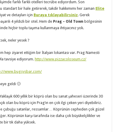
dişimde farklı farklı otelleri tecrübe ediyordum. Son
 standart bir hale getirerek, takdir hakkımımı her zaman
Elite
yat ve detayları için
Buraya tıklayabilirsiniz
. Gerek
arılı 4 yıldızlı bir otel. Hem de
Prag – Old Town
bölgesinin
çinde hiçbir toplu taşıma kullanmaya ihtiyacınız yok.
tsek, neler yesek ?
im hep ziyaret ettiğim bir İtalyan lokantası var. Prag Namesti
yla tavsiye ediyorum.
http://www.pizzacoloseum.cz/
p://www.bugsysbar.com/
eye geldi 🙂
 Yaklaşık 600 yıllık bir köprü olan bu sanat şaheseri üzerinde 30
k olan bu köprü için Prag’ın en çok ilgi çeken yeri diyebiliriz.
lfie çubuğu satanlar, ressamlar… Köprünün cepheden çok güzel
ğer. Köprünün karşı tarafında ise daha çok büyükelçilikler ve
te bir tık daha yüksek.