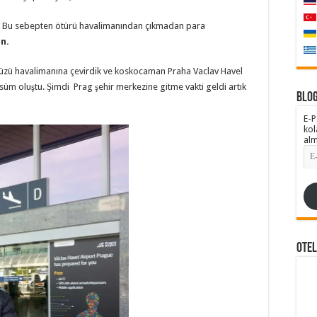
r. Bu sebepten ötürü havalimanından çıkmadan para
on.
üzü havalimanına çevirdik ve koskocaman Praha Vaclav Havel
üm oluştu. Şimdi Prag şehir merkezine gitme vakti geldi artık
Blog
E-P
kol
alm
E-
pos
Adr
Ote