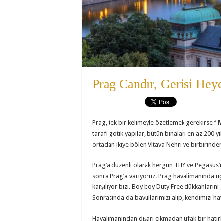
Prag Candır, Gerisi Hey
Prag, tek bir kelimeyle özetlemek gerekirse ‘’
tarafı gotik yapılar, bütün binaları en az 200 y
ortadan ikiye bölen Vltava Nehri ve birbirinde
Prag’a düzenli olarak hergün THY ve Pegasus’un
sonra Prag’a varıyoruz. Prag havalimanında uç
karşılıyor bizi. Boy boy Duty Free dükkanlarını
Sonrasında da bavullarımızı alıp, kendimizi ha
Havalimanından dışarı çıkmadan ufak bir hatı