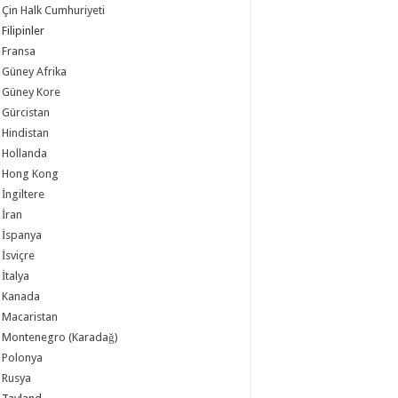
Çin Halk Cumhuriyeti
Filipinler
Fransa
Güney Afrika
Güney Kore
Gürcistan
Hindistan
Hollanda
Hong Kong
İngiltere
İran
İspanya
İsviçre
İtalya
Kanada
Macaristan
Montenegro (Karadağ)
Polonya
Rusya