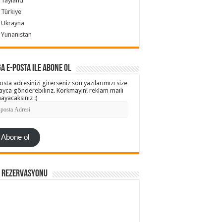
Tayland
Türkiye
Ukrayna
Yunanistan
a e-posta ile abone ol
osta adresinizi girerseniz son yazılarımızı size
ayca gönderebiliriz. Korkmayın! reklam maili
ayacaksınız :)
ta
esi
Abone ol
l Rezervasyonu