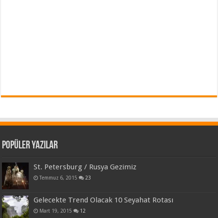
Popüler Yazılar
St. Petersburg / Rusya Gezimiz
Temmuz 6, 2015
23
Gelecekte Trend Olacak 10 Seyahat Rotası
Mart 19, 2015
12