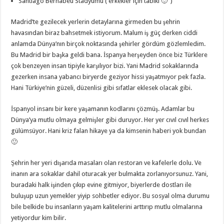
Santiago Bernabeu Stadyumu ( erkekler için tabiki 🙂 )
Madrid’te gezilecek yerlerin detaylarına girmeden bu şehrin
havasından biraz bahsetmek istiyorum. Malum iş güç derken ciddi
anlamda Dünya’nın birçok noktasında şehirler gördüm gözlemledim.
Bu Madrid bir başka geldi bana. İspanya herşeyden önce biz Türklere
çok benzeyen insan tipiyle karşılıyor bizi. Yani Madrid sokaklarında
gezerken insana yabancı biryerde geziyor hissi yaşatmıyor pek fazla.
Hani Türkiye’nin güzeli, düzenlisi gibi sıfatlar eklesek olacak gibi.
İspanyol insanı bir kere yaşamanın kodlarını çözmüş. Adamlar bu
Dünya’ya mutlu olmaya gelmişler gibi duruyor. Her yer cıvıl cıvıl herkes
gülümsüyor. Hani kriz falan hikaye ya da kimsenin haberi yok bundan
🙂
Şehrin her yeri dışarıda masaları olan restoran ve kafelerle dolu. Ve
inanın ara sokaklar dahil oturacak yer bulmakta zorlanıyorsunuz. Yani,
buradaki halk işinden çıkıp evine gitmiyor, biyerlerde dostları ile
buluşup uzun yemekler yiyip sohbetler ediyor. Bu sosyal olma durumu
bile belkide bu insanların yaşam kalitelerini arttırıp mutlu olmalarına
yetiyordur kim bilir.