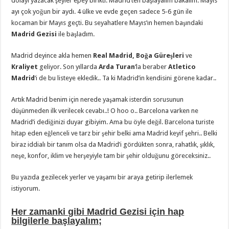
dolayı yazacak şeyler epey birikti. Madrid’ten başlayalım bakalım. Mayıs
ayı çok yoğun bir aydı. 4 ülke ve evde geçen sadece 5-6 gün ile
kocaman bir Mayıs geçti. Bu seyahatlere Mayıs’ın hemen başındaki
Madrid Gezisi
ile başladım.
Madrid deyince akla hemen
Real Madrid, Boğa Güreşleri
ve
Kraliyet
geliyor. Son yıllarda
Arda Turan
‘la beraber
Atletico
Madrid
‘i de bu listeye ekledik.. Ta ki Madrid’in kendisini görene kadar..
Artık Madrid benim için nerede yaşamak isterdin sorusunun
düşünmeden ilk verilecek cevabı..! O hoo o.. Barcelona varken ne
Madrid’i dediğinizi duyar gibiyim. Ama bu öyle değil. Barcelona turiste
hitap eden eğlenceli ve tarz bir şehir belki ama Madrid keyif şehri.. Belki
biraz iddialı bir tanım olsa da Madrid’i gördükten sonra, rahatlık, şıklık,
neşe, konfor, iklim ve herşeyiyle tam bir şehir olduğunu göreceksiniz..
Bu yazıda gezilecek yerler ve yaşamı bir araya getirip ilerlemek
istiyorum.
Her zamanki gibi Madrid Gezisi için hap
bilgilerle başlayalım;