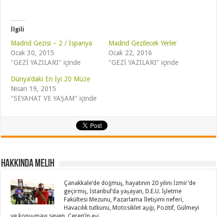
İlgili
Madrid Gezisi – 2 / İspanya
Madrid Gezilecek Yerler
Ocak 30, 2015
Ocak 22, 2016
"GEZİ YAZILARI" içinde
"GEZİ YAZILARI" içinde
Dünya’daki En İyi 20 Müze
Nisan 19, 2015
"SEYAHAT VE YAŞAM" içinde
Hakkında Melih
Çanakkale’de doğmuş, hayatının 20 yılını İzmir’de
geçirmiş, İstanbul’da yaşayan, D.E.U. İşletme
Fakültesi Mezunu, Pazarlama İletişimi neferi,
Havacılık tutkunu, Motosiklet aşığı, Pozitif, Gülmeyi
ve konuşmayı seven, Ceren’in eşi,