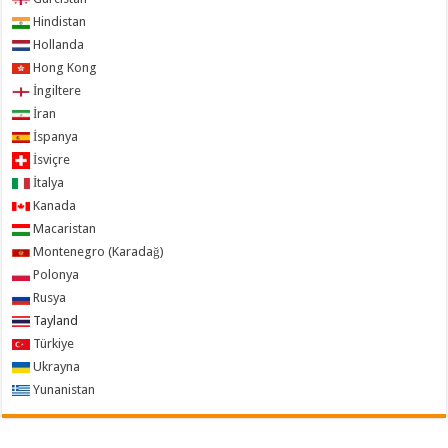
Hindistan
Hollanda
Hong Kong
İngiltere
İran
İspanya
İsviçre
İtalya
Kanada
Macaristan
Montenegro (Karadağ)
Polonya
Rusya
Tayland
Türkiye
Ukrayna
Yunanistan