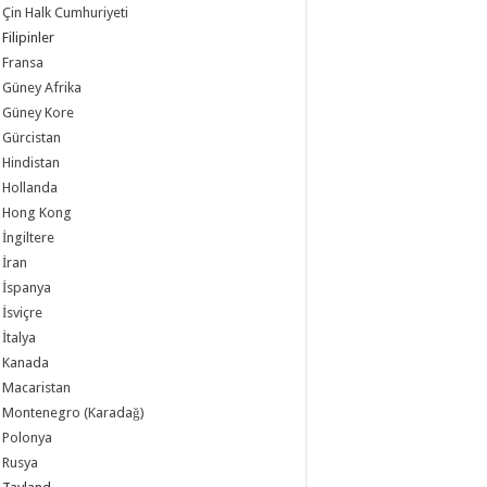
Çin Halk Cumhuriyeti
Filipinler
Fransa
Güney Afrika
Güney Kore
Gürcistan
Hindistan
Hollanda
Hong Kong
İngiltere
İran
İspanya
İsviçre
İtalya
Kanada
Macaristan
Montenegro (Karadağ)
Polonya
Rusya