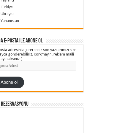
Tayland
Türkiye
Ukrayna
Yunanistan
a e-posta ile abone ol
osta adresinizi girerseniz son yazılarımızı size
ayca gönderebiliriz. Korkmayın! reklam maili
ayacaksınız :)
ta
esi
Abone ol
l Rezervasyonu