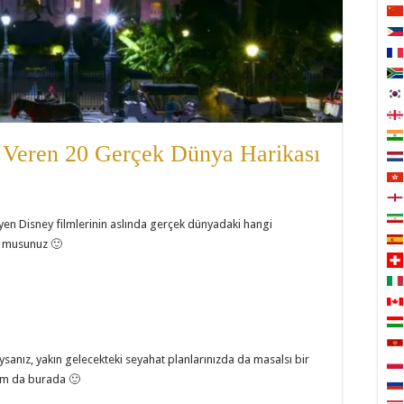
m Veren 20 Gerçek Dünya Harikası
n Disney filmlerinin aslında gerçek dünyadaki hangi
or musunuz 🙂
sanız, yakın gelecekteki seyahat planlarınızda da masalsı bir
 tam da burada 🙂