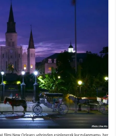
a) filmi New Orleans şehrinden esinlenerek kurgulanmamış, her