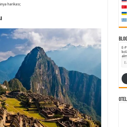
ünya harikası;
u
Blog
E-P
kol
alm
E-
pos
Adr
Ote