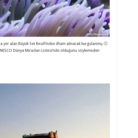
 yer alan Büyük Set Resifi’nden ilham alınarak kurgulanmış 🙂
 UNESCO Dünya Mirasları Listesi’nde olduğunu söylemeden