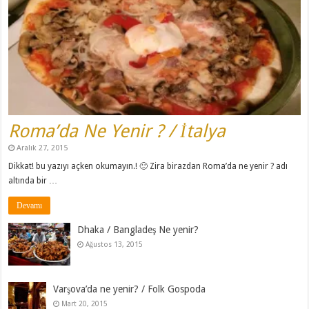
Roma’da Ne Yenir ? / İtalya
Aralık 27, 2015
Dikkat! bu yazıyı açken okumayın.! 🙂 Zira birazdan Roma’da ne yenir ? adı
altında bir …
Devamı
Dhaka / Bangladeş Ne yenir?
Ağustos 13, 2015
Varşova’da ne yenir? / Folk Gospoda
Mart 20, 2015