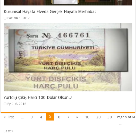
Kurumsal Hayata Elveda Gerçek Hayata Merhaba!
Haziran 5, 2017
Yurtdışı Çıkış Harcı 100 Dolar Olsun..!
Eylül 6, 2016
5
« First
...
3
4
6
7
»
10
20
30
Page 5 of 61
...
Last »