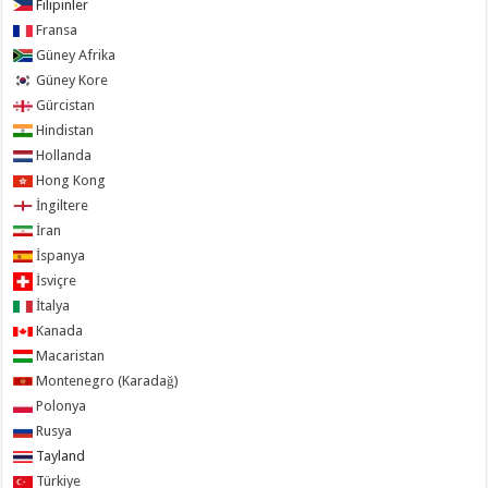
Filipinler
Fransa
Güney Afrika
Güney Kore
Gürcistan
Hindistan
Hollanda
Hong Kong
İngiltere
İran
İspanya
İsviçre
İtalya
Kanada
Macaristan
Montenegro (Karadağ)
Polonya
Rusya
Tayland
Türkiye