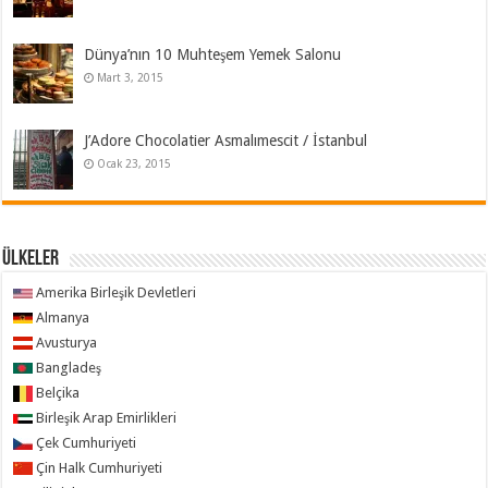
Dünya’nın 10 Muhteşem Yemek Salonu
Mart 3, 2015
J’Adore Chocolatier Asmalımescit / İstanbul
Ocak 23, 2015
ÜLKELER
Amerika Birleşik Devletleri
Almanya
Avusturya
Bangladeş
Belçika
Birleşik Arap Emirlikleri
Çek Cumhuriyeti
Çin Halk Cumhuriyeti