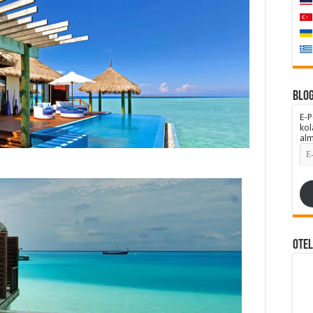
Blog
E-P
kol
alm
E-
pos
Adr
Ote