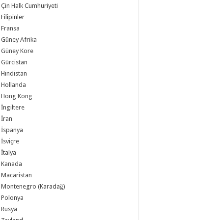
Çin Halk Cumhuriyeti
Filipinler
Fransa
Güney Afrika
Güney Kore
Gürcistan
Hindistan
Hollanda
Hong Kong
İngiltere
İran
İspanya
İsviçre
İtalya
Kanada
Macaristan
Montenegro (Karadağ)
Polonya
Rusya