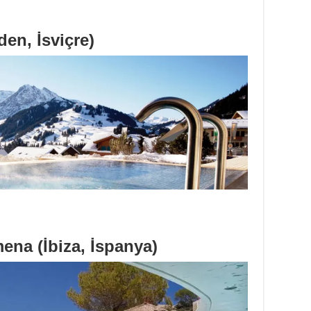
en, İsviçre)
ena (İbiza, İspanya)