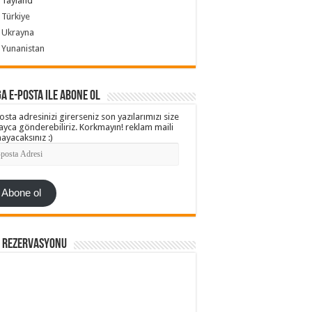
Tayland
Türkiye
Ukrayna
Yunanistan
a e-posta ile abone ol
osta adresinizi girerseniz son yazılarımızı size
ayca gönderebiliriz. Korkmayın! reklam maili
ayacaksınız :)
ta
esi
Abone ol
l Rezervasyonu