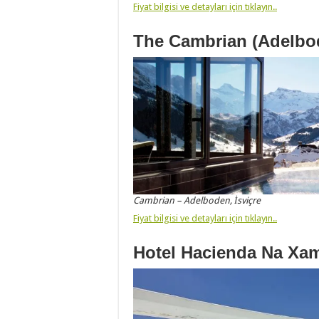
Fiyat bilgisi ve detayları için tıklayın..
The Cambrian (Adelbod
Cambrian – Adelboden, İsviçre
Fiyat bilgisi ve detayları için tıklayın..
Hotel Hacienda Na Xam