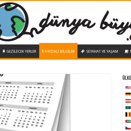
GEZİLECEK YERLER
FAYDALI BİLGİLER
SEYAHAT VE YAŞAM
ÜLK