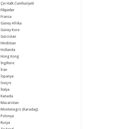
Çin Halk Cumhuriyeti
Filipinler
Fransa
Güney Afrika
Güney Kore
Gürcistan
Hindistan
Hollanda
Hong Kong
İngiltere
İran
İspanya
İsviçre
İtalya
Kanada
Macaristan
Montenegro (Karadağ)
Polonya
Rusya