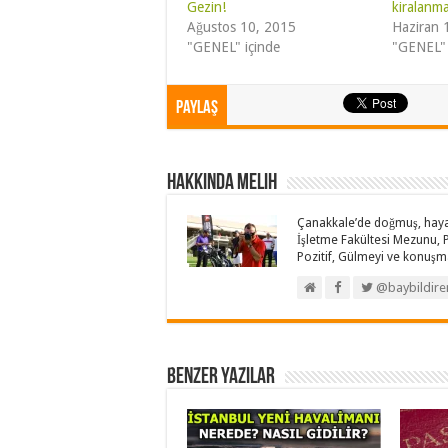
Gezin!
kiralanma
Ağustos 10, 2015
Haziran 
"GENEL" içinde
"GENEL" 
Paylaş
Hakkında Melih
Çanakkale’de doğmuş, hayatı
İşletme Fakültesi Mezunu, Pa
Pozitif, Gülmeyi ve konuşma
@baybildire
Benzer Yazılar