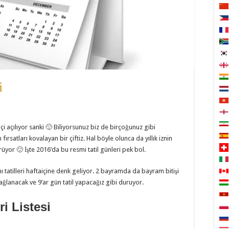
i
içi açılıyor sanki 🙂 Biliyorsunuz biz de birçoğunuz gibi
ırsatları kovalayan bir çiftiz. Hal böyle olunca da yıllık iznin
üyor 🙂 İşte 2016’da bu resmi tatil günleri pek bol.
atilleri haftaiçine denk geliyor. 2 bayramda da bayram bitişi
anacak ve 9’ar gün tatil yapacağız gibi duruyor.
i Listesi