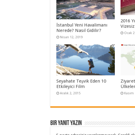
2016 Yı
İstanbul Yeni Havalimanı
Vizesiz
Nerede? Nasıl Gidilir?
Ocak 2
Nisan 12, 2019
Seyahate Teşvik Eden 10
Ziyaret
Etkileyici Film
Ülkele
Aralık 2, 2015
Kasım 
Bir yanıt yazın