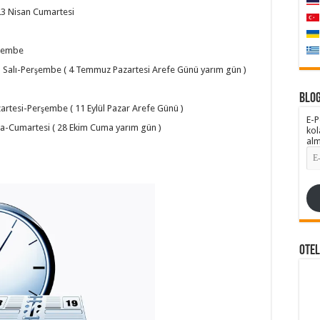
3 Nisan Cumartesi
rşembe
Salı-Perşembe ( 4 Temmuz Pazartesi Arefe Günü yarım gün )
Blog
zartesi-Perşembe ( 11 Eylül Pazar Arefe Günü )
E-P
a-Cumartesi ( 28 Ekim Cuma yarım gün )
kol
alm
E-
pos
Adr
Ote