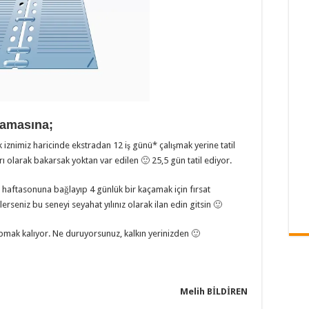
lamasına;
lık iznimiz haricinde ekstradan 12 iş günü* çalışmak yerine tatil
 olarak bakarsak yoktan var edilen 🙂 25,5 gün tatil ediyor.
haftasonuna bağlayıp 4 günlük bir kaçamak için fırsat
klerseniz bu seneyi seyahat yılınız olarak ilan edin gitsin 🙂
apmak kalıyor. Ne duruyorsunuz, kalkın yerinizden 🙂
Melih BİLDİREN