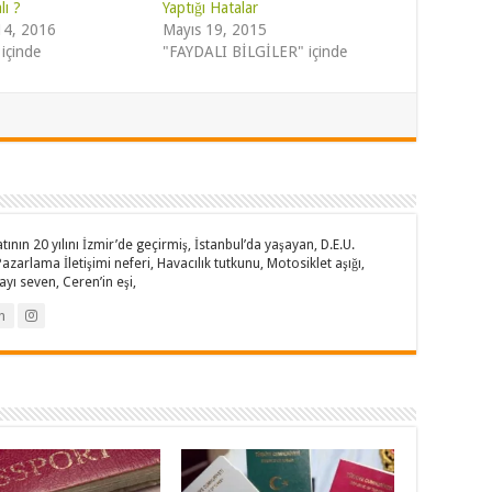
lı ?
Yaptığı Hatalar
14, 2016
Mayıs 19, 2015
içinde
"FAYDALI BİLGİLER" içinde
nın 20 yılını İzmir’de geçirmiş, İstanbul’da yaşayan, D.E.U.
zarlama İletişimi neferi, Havacılık tutkunu, Motosiklet aşığı,
yı seven, Ceren’in eşi,
n