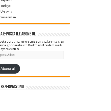
Tayland
Türkiye
Ukrayna
Yunanistan
a e-posta ile abone ol
osta adresinizi girerseniz son yazılarımızı size
ayca gönderebiliriz. Korkmayın! reklam maili
ayacaksınız :)
ta
esi
Abone ol
l Rezervasyonu