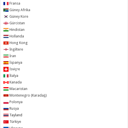
Fransa
Güney Afrika
Güney Kore
Gürcistan
Hindistan
Hollanda
Hong Kong
İngiltere
İran
İspanya
İsviçre
İtalya
Kanada
Macaristan
Montenegro (Karadağ)
Polonya
Rusya
Tayland
Türkiye