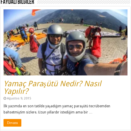
FAYDALI BİLGİLER
Yamaç Paraşütü Nedir? Nasıl
Yapılır?
Ağustos 9, 2015
İlk yazımda en son tatilde yaşadığım yamaç paraşütü tecrübemden
bahsetmiştim sizlere. Uzun yıllardır istediğim ama bir …
Devamı