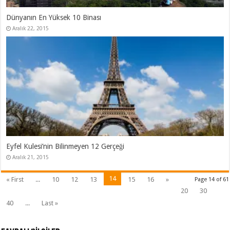
Dünyanın En Yüksek 10 Binası
Aralık 22, 2015
Eyfel Kulesi’nin Bilinmeyen 12 Gerçeği
Aralık 21, 2015
14
« First
...
10
12
13
15
16
»
Page 14 of 61
20
30
40
...
Last »