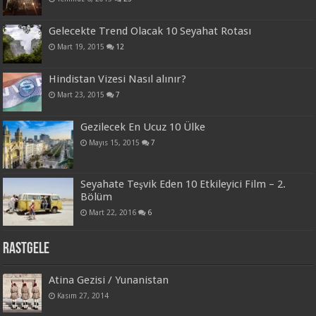
Gelecekte Trend Olacak 10 Seyahat Rotası
Mart 19, 2015
12
Hindistan Vizesi Nasıl alınır?
Mart 23, 2015
7
Gezilecek En Ucuz 10 Ülke
Mayıs 15, 2015
7
Seyahate Teşvik Eden 10 Etkileyici Film – 2.
Bölüm
Mart 22, 2016
6
Rastgele
Atina Gezisi / Yunanistan
Kasım 27, 2014