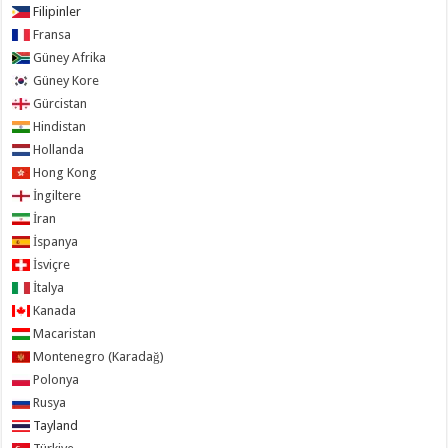
Filipinler
Fransa
Güney Afrika
Güney Kore
Gürcistan
Hindistan
Hollanda
Hong Kong
İngiltere
İran
İspanya
İsviçre
İtalya
Kanada
Macaristan
Montenegro (Karadağ)
Polonya
Rusya
Tayland