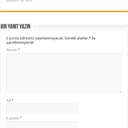
Kasım 16, 2015
Bir yanıt yazın
E-posta adresiniz yayınlanmayacak.
Gerekli alanlar
*
ile
işaretlenmişlerdir
Yorum
*
Ad
*
E-posta
*