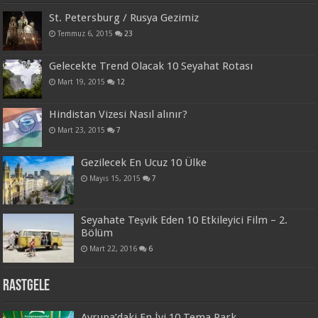
St. Petersburg / Rusya Gezimiz
Temmuz 6, 2015
23
Gelecekte Trend Olacak 10 Seyahat Rotası
Mart 19, 2015
12
Hindistan Vizesi Nasıl alınır?
Mart 23, 2015
7
Gezilecek En Ucuz 10 Ülke
Mayıs 15, 2015
7
Seyahate Teşvik Eden 10 Etkileyici Film – 2.
Bölüm
Mart 22, 2016
6
Rastgele
Avrupa’daki En İyi 10 Tema Park