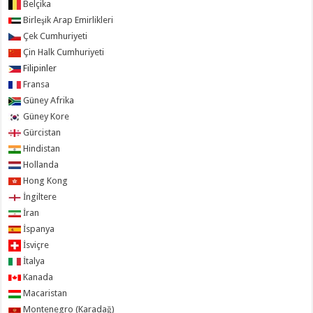
Belçika
Birleşik Arap Emirlikleri
Çek Cumhuriyeti
Çin Halk Cumhuriyeti
Filipinler
Fransa
Güney Afrika
Güney Kore
Gürcistan
Hindistan
Hollanda
Hong Kong
İngiltere
İran
İspanya
İsviçre
İtalya
Kanada
Macaristan
Montenegro (Karadağ)