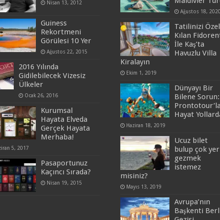
Maldivler Tur
Nisan 13, 2012
Ağustos 18, 202
Guiness
Tatilinizi Özel
Rekortmeni
Kılan Fidoren
Görülesi 10 Yer
İle Kaş’ta
Ağustos 22, 2015
Havuzlu Villa
Kiralayın
2016 Yılında
Ekim 1, 2019
Gidilebilecek Vizesiz
Ülkeler
Dünyayı Bir
Ocak 26, 2016
Bilene Sorun:
Prontotour’l
Kurumsal
Hayat Yollard
Hayata Elveda
Haziran 18, 2019
Gerçek Hayata
Merhaba!
Ucuz bilet
iran 5, 2017
bulup çok yer
gezmek
Pasaportunuz
istemez
Kaçıncı Sırada?
misiniz?
Nisan 19, 2015
Mayıs 13, 2019
Avrupa’nın
Başkenti Berl
Gezisi