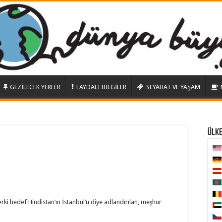
GEZİLECEK YERLER
FAYDALI BİLGİLER
SEYAHAT VE YAŞAM
ÜLK
erki hedef Hindistan’ın İstanbul’u diye adlandırılan, meşhur