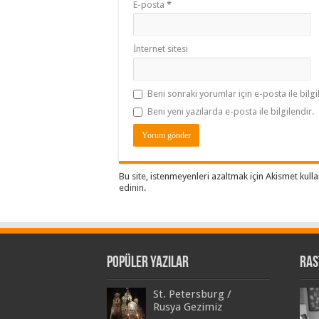
E-posta
*
İnternet sitesi
Beni sonraki yorumlar için e-posta ile bilgi
Beni yeni yazılarda e-posta ile bilgilendir.
Bu site, istenmeyenleri azaltmak için Akismet kull
edinin
.
Popüler Yazılar
Ras
St. Petersburg /
Rusya Gezimiz