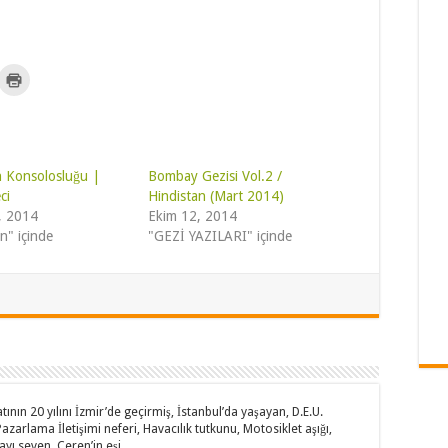
Y
a
z
d
ı
r
m
a
k
n Konsolosluğu |
Bombay Gezisi Vol.2 /
i
ci
ç
Hindistan (Mart 2014)
i
, 2014
Ekim 12, 2014
n
t
n" içinde
"GEZİ YAZILARI" içinde
ı
k
l
a
y
ı
n
(
Y
e
n
i
p
e
n
nın 20 yılını İzmir’de geçirmiş, İstanbul’da yaşayan, D.E.U.
c
zarlama İletişimi neferi, Havacılık tutkunu, Motosiklet aşığı,
e
yı seven, Ceren’in eşi,