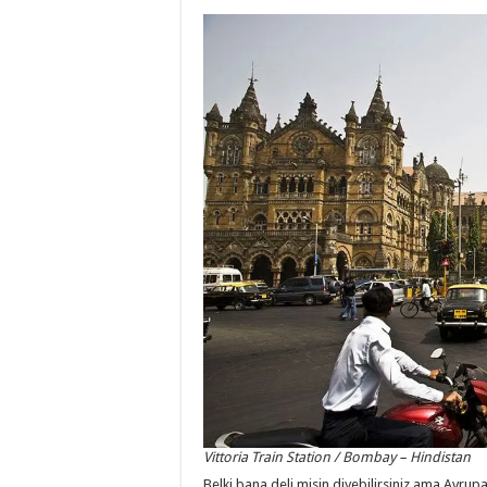
Vittoria Train Station / Bombay – Hindistan
Belki bana deli misin diyebilirsiniz ama Avrup