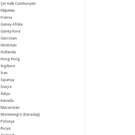
Çin Halk Cumhuriyeti
Filipinler
Fransa
Güney Afrika
Güney Kore
Gürcistan
Hindistan
Hollanda
Hong Kong
İngiltere
İran
İspanya
İsviçre
İtalya
Kanada
Macaristan
Montenegro (Karadağ)
Polonya
Rusya