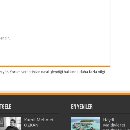
lendir.
anıyor.
Yorum verilerinizin nasıl işlendiği hakkında daha fazla bilgi
tgele
En Yeniler
Kamil Mehmet
Haydi
ÖZKAN
Maldivlere!