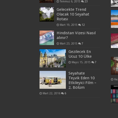
Temmuz 6, 2015
23
Gelecekte Trend
Olacak 10 Seyahat
Rotası
Mart 19, 2015
12
Hindistan Vizesi Nasıl
alınır?
Mart 23, 2015
7
Gezilecek En
Ucuz 10 Ülke
Mayıs 15, 2015
7
Seyahate
Teşvik Eden 10
Haz
Etkileyici Film –
2. Bölüm
Mart 22, 2016
6