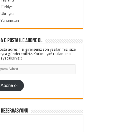
Tayland
Türkiye
Ukrayna
Yunanistan
a e-posta ile abone ol
osta adresinizi girerseniz son yazılarımızı size
ayca gönderebiliriz. Korkmayın! reklam maili
ayacaksınız :)
ta
esi
Abone ol
l Rezervasyonu