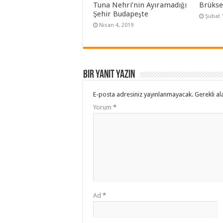
ı
Tuna Nehri’nin Ayıramadığı
Brüksel
r
Şehir Budapeşte
)
Şubat 
Nisan 4, 2019
Bir yanıt yazın
E-posta adresiniz yayınlanmayacak.
Gerekli al
Yorum
*
Ad
*