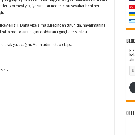
 yerleri görmeyi yeğliyorum. Bu nedenle bu seyahat beni her
tı.
lkeyle ilgili. Daha vize alma sürecinden tutun da, havalimanına
 India
mottosunun içini dolduran ilginçlikler silsilesi..
Blog
 olarak yazacağım. Adım adım, etap etap..
E-P
kol
alm
E-
rsiniz..
pos
Adr
Ote