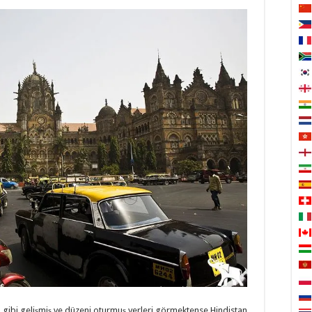
a gibi gelişmiş ve düzeni oturmuş yerleri görmektense Hindistan