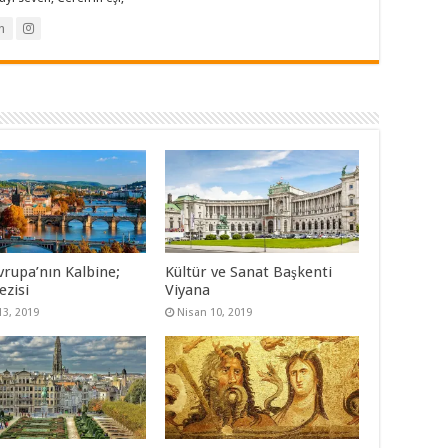
r
e
d
n
e
a
ç
ı
l
ı
r
)
vrupa’nın Kalbine;
Kültür ve Sanat Başkenti
ezisi
Viyana
13, 2019
Nisan 10, 2019