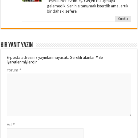
Teşekkürler Evrim. 🙂 Geçen buluşmaya
gelemedik. Seninle tanışmak isterdik ama. artık
bir dahaki sefere
Yanıtla
Bir yanıt yazın
E-posta adresiniz yayınlanmayacak.
Gerekli alanlar
*
ile
işaretlenmişlerdir
Yorum
*
Ad
*