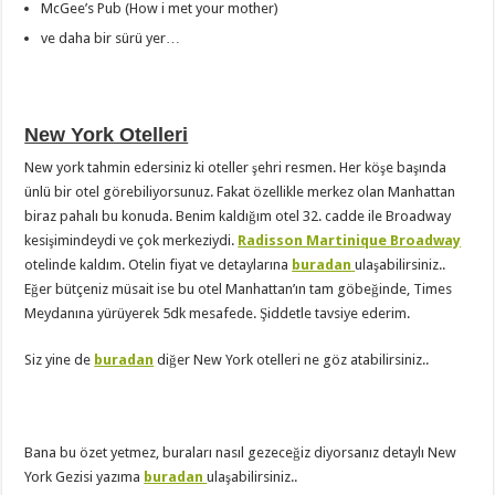
McGee’s Pub (How i met your mother)
ve daha bir sürü yer…
New York Otelleri
New york tahmin edersiniz ki oteller şehri resmen. Her köşe başında
ünlü bir otel görebiliyorsunuz. Fakat özellikle merkez olan Manhattan
biraz pahalı bu konuda. Benim kaldığım otel 32. cadde ile Broadway
kesişimindeydi ve çok merkeziydi.
Radisson Martinique Broadway
otelinde kaldım. Otelin fiyat ve detaylarına
buradan
ulaşabilirsiniz..
Eğer bütçeniz müsait ise bu otel Manhattan’ın tam göbeğinde, Times
Meydanına yürüyerek 5dk mesafede. Şiddetle tavsiye ederim.
Siz yine de
buradan
diğer New York otelleri ne göz atabilirsiniz..
Bana bu özet yetmez, buraları nasıl gezeceğiz diyorsanız detaylı New
York Gezisi yazıma
buradan
ulaşabilirsiniz..