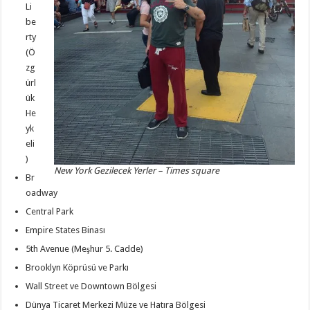
Li
be
rty
(Ö
zg
ürl
ük
He
yk
eli
)
New York Gezilecek Yerler – Times square
Br
oadway
Central Park
Empire States Binası
5th Avenue (Meşhur 5. Cadde)
Brooklyn Köprüsü ve Parkı
Wall Street ve Downtown Bölgesi
Dünya Ticaret Merkezi Müze ve Hatıra Bölgesi