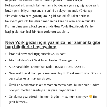
hayalidir her zaman. Bunun nedeni yıllardır maruz kaldığımız
Hollywood etkisi midir bilmem ama bu devasa şehre gittiğinizde sanki
bütün şehri biliyormuşsunuz izlenimi bırakıyor insanda 🙂 Herşey
filmlerde defalarca gördüğümüz gibi, tanıdık 🙂 Fakat herkese
tavsiyem şudur ki bu şehri ölmeden bir kere de olsa görün mutlaka.
Pişman olmazsınız. Hadi gelin şimdi
New York Gezilecek Yerler
başlığı altından hızlı bir New York turu yapalım..
New York gezisi için yazımıza her zamanki gibi
hap bilgilerle başlayalım;
İstanbul New York uçuş süresi: 9.5-10 saat
İstanbul New York Saat farkı : bizden 7 saat geride
ABD Para birimi : Amerikan Doları (USD) : 1 USD=2.65 TL
New York Havalimanı şehir merkezi ulaşım : Direk metro yok. Otobüs
veya taksi kullanmak gerekiyor.
Özellikle Manhattan’ın altı tamamen metro hattı, bu nedenle 1 adım
bile yürümeden neredeyse her yere ulaşabilirsiniz.
Ortalama gezi süresi minimum 3 gün – maximum sınırı yok
Bu
şehir bitmez..!