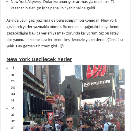
New York Alışveriş : Dolar kurunun iyice artmasıyla maalesef TL
kazanan bizler için iyice pahalı bir şehir haline geldi
Aslında uzun gezi yazımda da bahsetmiştim bu konudan. New York
gezilecek yerler yazmakla bitmez. Bu nedenle aşağıdaki listeye kendi
gezebildiğim başlıca yerleri yazmak zorunda kalıyorum. Siz bu listeyi
alın yanınıza üzerine ilaveleri kendi keşiflerinizle yapın derim. Çünkü bu
şehir 1 ay gezseniz bitmez gibi.. 🙂
New York Gezilecek Yerler
Ti
m
es
Sq
ua
re
St
at
ue
of