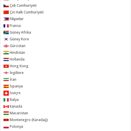
Çek Cumhuriyeti
Çin Halk Cumhuriyeti
Filipinler
Fransa
Güney Afrika
Güney Kore
Gürcistan
Hindistan
Hollanda
Hong Kong
İngiltere
İran
İspanya
İsviçre
İtalya
Kanada
Macaristan
Montenegro (Karadağ)
Polonya