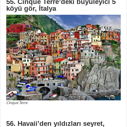
55. Cinque Terre’deki büyüleyici 5
köyü gör, İtalya
Cinque Terre
56. Havaii’den yıldızları seyret,