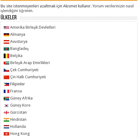
Bu site istenmeyenleri azaltmak için Akismet kullanır.
Yorum verilerinizin nasıl
işlendiğini öğrenin.
ÜLKELER
Amerika Birleşik Devletleri
Almanya
Avusturya
Bangladeş
Belçika
Birleşik Arap Emirlikleri
Çek Cumhuriyeti
Çin Halk Cumhuriyeti
Filipinler
Fransa
Güney Afrika
Güney Kore
Gürcistan
Hindistan
Hollanda
Hong Kong