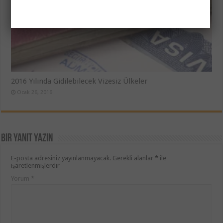
2016 Yılında Gidilebilecek Vizesiz Ülkeler
Ocak 26, 2016
Bir yanıt yazın
E-posta adresiniz yayınlanmayacak.
Gerekli alanlar
*
ile
işaretlenmişlerdir
Yorum
*