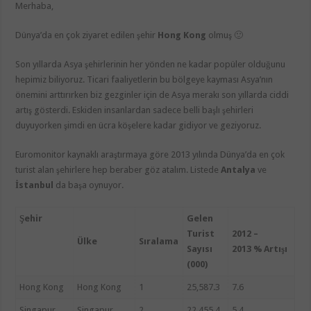
Merhaba,
Dünya’da en çok ziyaret edilen şehir
Hong Kong
olmuş 🙂
Son yıllarda Asya şehirlerinin her yönden ne kadar popüler olduğunu
hepimiz biliyoruz. Ticari faaliyetlerin bu bölgeye kayması Asya’nın
önemini arttırırken biz gezginler için de Asya merakı son yıllarda ciddi
artış gösterdi. Eskiden insanlardan sadece belli başlı şehirleri
duyuyorken şimdi en ücra köşelere kadar gidiyor ve geziyoruz.
Euromonitor kaynaklı araştırmaya göre 2013 yılında Dünya’da en çok
turist alan şehirlere hep beraber göz atalım. Listede
Antalya
ve
İstanbul
da başa oynuyor.
Şehir
Gelen
Turist
2012 –
Ülke
Sıralama
Sayısı
2013 % Artışı
(000)
Hong Kong
Hong Kong
1
25,587.3
7.6
Singapur
Singapur
2
22,455.4
5.4