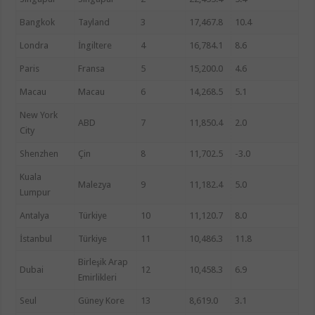
Bangkok
Tayland
3
17,467.8
10.4
Londra
İngiltere
4
16,784.1
8.6
Paris
Fransa
5
15,200.0
4.6
Macau
Macau
6
14,268.5
5.1
New York
ABD
7
11,850.4
2.0
City
Shenzhen
Çin
8
11,702.5
-3.0
Kuala
Malezya
9
11,182.4
5.0
Lumpur
Antalya
Türkiye
10
11,120.7
8.0
İstanbul
Türkiye
11
10,486.3
11.8
Birleşik Arap
Dubai
12
10,458.3
6.9
Emirlikleri
Seul
Güney Kore
13
8,619.0
3.1