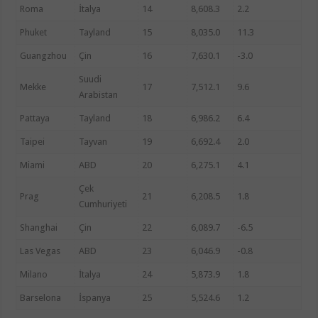
Roma
İtalya
14
8,608.3
2.2
Phuket
Tayland
15
8,035.0
11.3
Guangzhou
Çin
16
7,630.1
-3.0
Suudi
Mekke
17
7,512.1
9.6
Arabistan
Pattaya
Tayland
18
6,986.2
6.4
Taipei
Tayvan
19
6,692.4
2.0
Miami
ABD
20
6,275.1
4.1
Çek
Prag
21
6,208.5
1.8
Cumhuriyeti
Shanghai
Çin
22
6,089.7
-6.5
Las Vegas
ABD
23
6,046.9
-0.8
Milano
İtalya
24
5,873.9
1.8
Barselona
İspanya
25
5,524.6
1.2