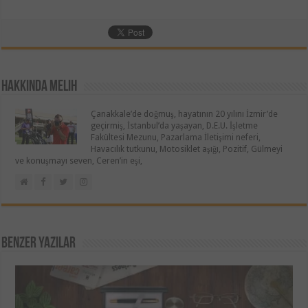
Hakkında Melih
Çanakkale’de doğmuş, hayatının 20 yılını İzmir’de
geçirmiş, İstanbul’da yaşayan, D.E.U. İşletme
Fakültesi Mezunu, Pazarlama İletişimi neferi,
Havacılık tutkunu, Motosiklet aşığı, Pozitif, Gülmeyi
ve konuşmayı seven, Ceren’in eşi,
Benzer Yazılar