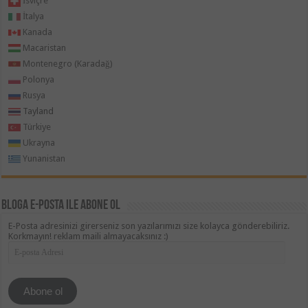
İsviçre
İtalya
Kanada
Macaristan
Montenegro (Karadağ)
Polonya
Rusya
Tayland
Türkiye
Ukrayna
Yunanistan
Bloga e-posta ile abone ol
E-Posta adresinizi girerseniz son yazılarımızı size kolayca gönderebiliriz.
Korkmayın! reklam maili almayacaksınız :)
E-
posta
Adresi
Abone ol