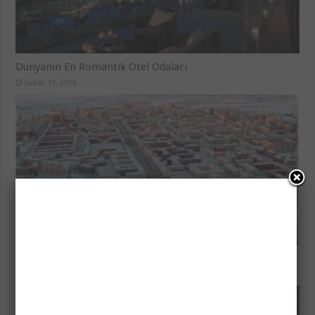
Dünyanın En Romantik Otel Odaları
Şubat 13, 2016
Norilsk – En Kuzeydeki Buzdan Şehir
Şubat 5, 2016