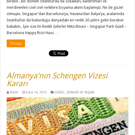
birebir.. Bir dönem İstanbul’da da sokakları, kaldırımları ve
merdivenleri cıvıl cıvıl renklere boyama akımı başlamıştı. Ne de güzel
olmuştu. Singapur’dan Barselona’ya, Havana’dan İtalya’ya, aralarında
İstanbul’un da bulunduğu dünyadaki en renkli 20 şehre gelin beraber
bakalım.. İşte size En Renkli Şehirler Mita Binası – Singapur Park Güell –
Barselona Happy Rizzi Haus …
Devamı
Almanya’nın Schengen Vizesi
Kararı
Melih
Eylül 14, 2015
GENEL
,
SEYAHAT VE YAŞAM