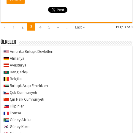
3
«
1
2
4
5
»
...
Last »
Page 3 of 8
ÜLKELER
Amerika Birleşik Devletleri
Almanya
Avusturya
Bangladeş
Belçika
Birleşik Arap Emirlikleri
Çek Cumhuriyeti
Çin Halk Cumhuriyeti
Filipinler
Fransa
Güney Afrika
Güney Kore