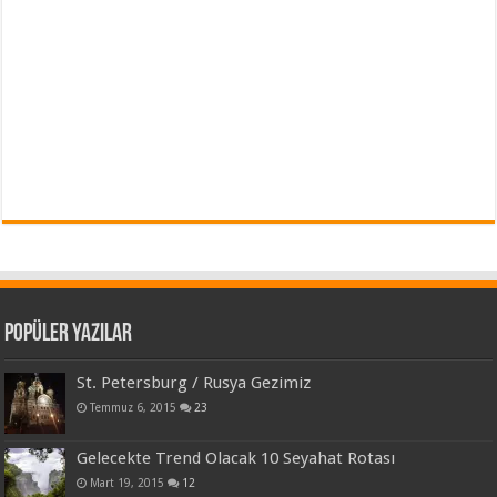
Popüler Yazılar
St. Petersburg / Rusya Gezimiz
Temmuz 6, 2015
23
Gelecekte Trend Olacak 10 Seyahat Rotası
Mart 19, 2015
12