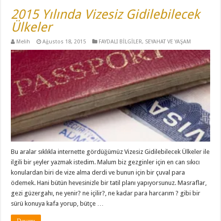
2015 Yılında Vizesiz Gidilebilecek
Ülkeler
Melih
Ağustos 18, 2015
FAYDALI BİLGİLER
,
SEYAHAT VE YAŞAM
Bu aralar sıklıkla internette gördüğümüz Vizesiz Gidilebilecek Ülkeler ile
ilgili bir şeyler yazmak istedim. Malum biz gezginler için en can sıkıcı
konulardan biri de vize alma derdi ve bunun için bir çuval para
ödemek. Hani bütün hevesinizle bir tatil planı yapıyorsunuz. Masraflar,
gezi güzergahı, ne yenir? ne içilir?, ne kadar para harcarım ? gibi bir
sürü konuya kafa yorup, bütçe …
Devamı