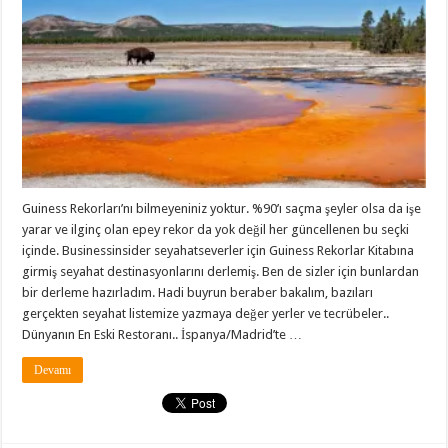
Guiness Rekorları’nı bilmeyeniniz yoktur. %90’ı saçma şeyler olsa da işe
yarar ve ilginç olan epey rekor da yok değil her güncellenen bu seçki
içinde. Businessinsider seyahatseverler için Guiness Rekorlar Kitabına
girmiş seyahat destinasyonlarını derlemiş. Ben de sizler için bunlardan
bir derleme hazırladım. Hadi buyrun beraber bakalım, bazıları
gerçekten seyahat listemize yazmaya değer yerler ve tecrübeler..
Dünyanın En Eski Restoranı.. İspanya/Madrid’te …
Devamı