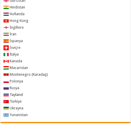
Gürcistan
Hindistan
Hollanda
Hong Kong
İngiltere
İran
İspanya
İsviçre
İtalya
Kanada
Macaristan
Montenegro (Karadağ)
Polonya
Rusya
Tayland
Türkiye
Ukrayna
Yunanistan