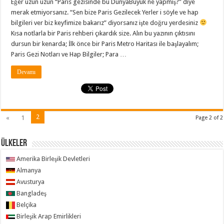
Eğer uzun uzun “Paris gezisinde bu DünyaBüyük ne yapmış?” diye
merak etmiyorsanız. “Sen bize Paris Gezilecek Yerler i söyle ve hap
bilgileri ver biz keyfimize bakarız” diyorsanız işte doğru yerdesiniz
Kısa notlarla bir Paris rehberi çıkardık size. Alın bu yazının çıktısını
dursun bir kenarda; İlk önce bir Paris Metro Haritası ile başlayalım;
Paris Gezi Notları ve Hap Bilgiler; Para …
Devamı
2
«
1
Page 2 of 2
ÜLKELER
Amerika Birleşik Devletleri
Almanya
Avusturya
Bangladeş
Belçika
Birleşik Arap Emirlikleri