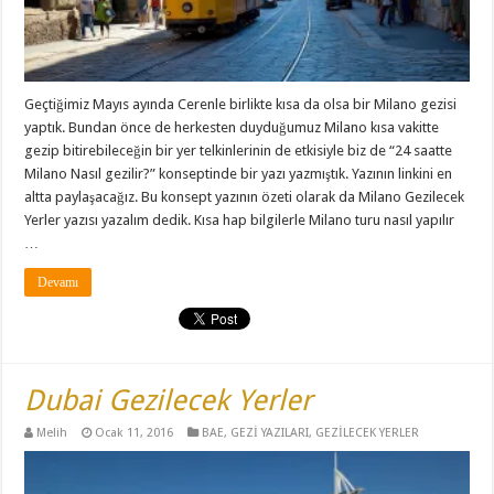
Geçtiğimiz Mayıs ayında Cerenle birlikte kısa da olsa bir Milano gezisi
yaptık. Bundan önce de herkesten duyduğumuz Milano kısa vakitte
gezip bitirebileceğin bir yer telkinlerinin de etkisiyle biz de “24 saatte
Milano Nasıl gezilir?” konseptinde bir yazı yazmıştık. Yazının linkini en
altta paylaşacağız. Bu konsept yazının özeti olarak da Milano Gezilecek
Yerler yazısı yazalım dedik. Kısa hap bilgilerle Milano turu nasıl yapılır
…
Devamı
Dubai Gezilecek Yerler
Melih
Ocak 11, 2016
BAE
,
GEZİ YAZILARI
,
GEZİLECEK YERLER