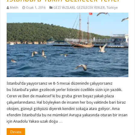
Melih
Ocak 1, 2016
GEZİ YAZILARI
,
GEZİLECEK YERLER
,
Türkiye
İstanbul’da yaşıyorsanız ve 8-5 mesai düzeninde çalışıyorsanız
bu İstanbul’a yakın gezilecek yerler listesini özellikle sizin için yazdık.
Ceren ve Ben de maalesef ki bu gruba giren beyaz yakalı plaza
çalışanlarındanız. Hal böyleyken de insanın her boş vaktinde bari biraz
oksijen, güneşli gökyüzü diyerek kendini sokağa atası geliyor. Ama
efendim İstanbul’da bu ne mümkün! Avrupa yakasında oturan bir insan
için Anadolu Yakası uzak doğu …
Devamı