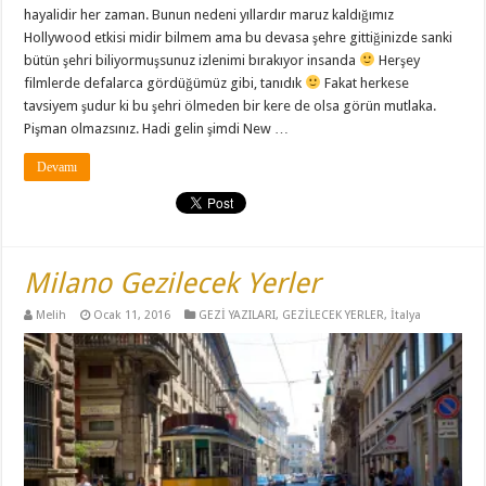
hayalidir her zaman. Bunun nedeni yıllardır maruz kaldığımız
Hollywood etkisi midir bilmem ama bu devasa şehre gittiğinizde sanki
bütün şehri biliyormuşsunuz izlenimi bırakıyor insanda
Herşey
filmlerde defalarca gördüğümüz gibi, tanıdık
Fakat herkese
tavsiyem şudur ki bu şehri ölmeden bir kere de olsa görün mutlaka.
Pişman olmazsınız. Hadi gelin şimdi New …
Devamı
Milano Gezilecek Yerler
Melih
Ocak 11, 2016
GEZİ YAZILARI
,
GEZİLECEK YERLER
,
İtalya