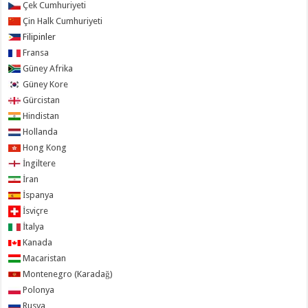
Çek Cumhuriyeti
Çin Halk Cumhuriyeti
Filipinler
Fransa
Güney Afrika
Güney Kore
Gürcistan
Hindistan
Hollanda
Hong Kong
İngiltere
İran
İspanya
İsviçre
İtalya
Kanada
Macaristan
Montenegro (Karadağ)
Polonya
Rusya