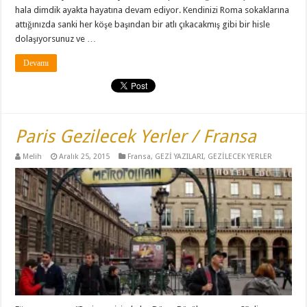
hala dimdik ayakta hayatına devam ediyor. Kendinizi Roma sokaklarına
attığınızda sanki her köşe başından bir atlı çıkacakmış gibi bir hisle
dolaşıyorsunuz ve …
Devamı
Paris Gezilecek Yerler / Fransa
Melih
Aralık 25, 2015
Fransa
,
GEZİ YAZILARI
,
GEZİLECEK YERLER