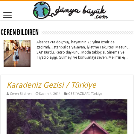
Ceren Bildiren
Alsancak’ta doğmuş, hayatının 25 yılını İzmir’de
geçirmiş, İstanbul’da yaşayan, İşletme Fakültesi Mezunu,
SAP Kurdu, Retro düşkünü, Moda takipçisi, Sinema ve
Tiyatro aşığı, Gülmeyi ve konuşmayı seven, Melih’in eşi..
Karadeniz Gezisi / Türkiye
Ceren Bildiren
Kasım 4, 2014
GEZİ YAZILARI
,
Türkiye