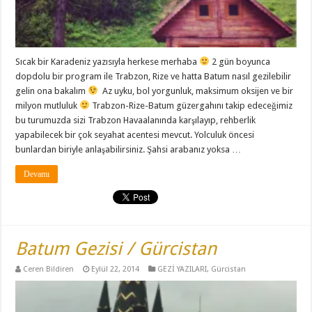
Sıcak bir Karadeniz yazısıyla herkese merhaba
2 gün boyunca
dopdolu bir program ile Trabzon, Rize ve hatta Batum nasıl gezilebilir
gelin ona bakalım
Az uyku, bol yorgunluk, maksimum oksijen ve bir
milyon mutluluk
Trabzon-Rize-Batum güzergahını takip edeceğimiz
bu turumuzda sizi Trabzon Havaalanında karşılayıp, rehberlik
yapabilecek bir çok seyahat acentesi mevcut. Yolculuk öncesi
bunlardan biriyle anlaşabilirsiniz. Şahsi arabanız yoksa …
Devamı
Batum Gezisi / Gürcistan
Ceren Bildiren
Eylül 22, 2014
GEZİ YAZILARI
,
Gürcistan