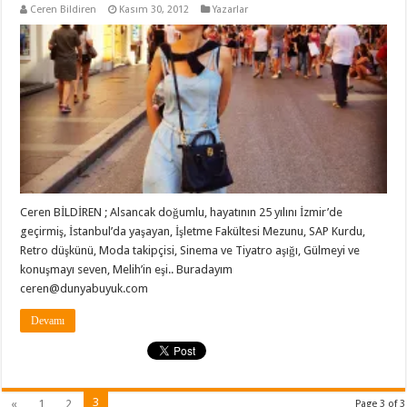
Ceren Bildiren
Kasım 30, 2012
Yazarlar
Ceren BİLDİREN ; Alsancak doğumlu, hayatının 25 yılını İzmir’de
geçirmiş, İstanbul’da yaşayan, İşletme Fakültesi Mezunu, SAP Kurdu,
Retro düşkünü, Moda takipçisi, Sinema ve Tiyatro aşığı, Gülmeyi ve
konuşmayı seven, Melih’in eşi.. Buradayım
ceren@dunyabuyuk.com
Devamı
3
«
1
2
Page 3 of 3