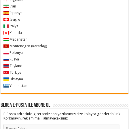
İran
İspanya
İsviçre
İtalya
Kanada
Macaristan
Montenegro (Karadağ)
Polonya
Rusya
Tayland
Türkiye
Ukrayna
Yunanistan
Bloga e-posta ile abone ol
E-Posta adresinizi girerseniz son yazılarımızı size kolayca gönderebiliriz.
Korkmayın! reklam maili almayacaksınız :)
E-